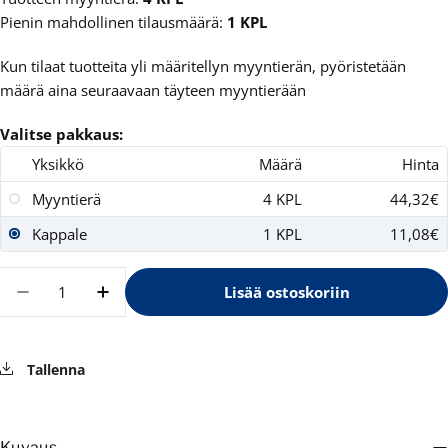
Pienin mahdollinen tilausmäärä:
1 KPL
Kun tilaat tuotteita yli määritellyn myyntierän, pyöristetään
määrä aina seuraavaan täyteen myyntierään
Valitse pakkaus:
Yksikkö
Määrä
Hinta
Myyntierä
4 KPL
44,32€
Kappale
1 KPL
11,08€
Määrä
Lisää ostoskoriin
Vähennä määrää tuotteelle Ainu Ensipupu unir
Lisää määrää tuotteelle Ainu Ensipupu
Tallenna
Kuvaus