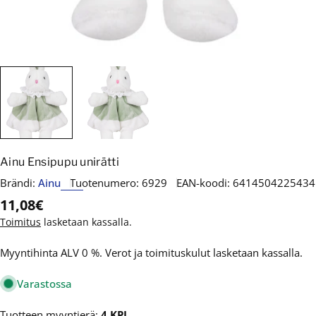
Ainu Ensipupu unirätti
Brändi:
Ainu
Tuotenumero:
6929
EAN-koodi:
6414504225434
Normaalihinta
11,08€
Toimitus
lasketaan kassalla.
Myyntihinta ALV 0 %. Verot ja toimituskulut lasketaan kassalla.
Varastossa
Tuotteen myyntierä:
4 KPL