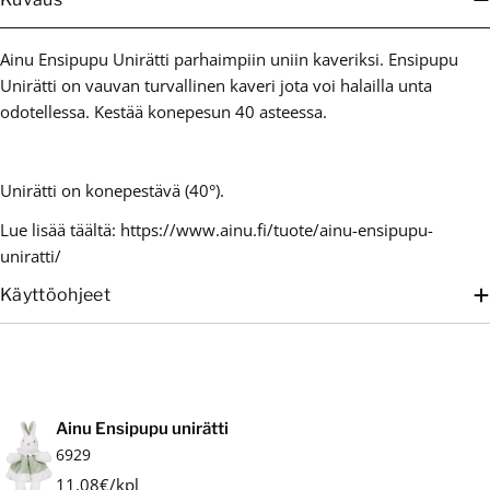
Ainu Ensipupu Unirätti parhaimpiin uniin kaveriksi. Ensipupu
Unirätti on vauvan turvallinen kaveri jota voi halailla unta
odotellessa. Kestää konepesun 40 asteessa.
Unirätti on konepestävä (40°).
Lue lisää täältä: https://www.ainu.fi/tuote/ainu-ensipupu-
uniratti/
Käyttöohjeet
Ostoskori
Ainu Ensipupu unirätti
6929
11,08€/kpl