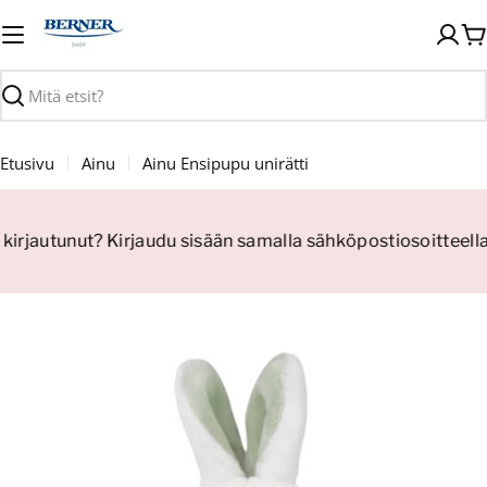
Siirry
sisältöön
O
Haku
Etusivu
Ainu
Ainu Ensipupu unirätti
 kirjautunut? Kirjaudu sisään samalla sähköpostiosoitteell