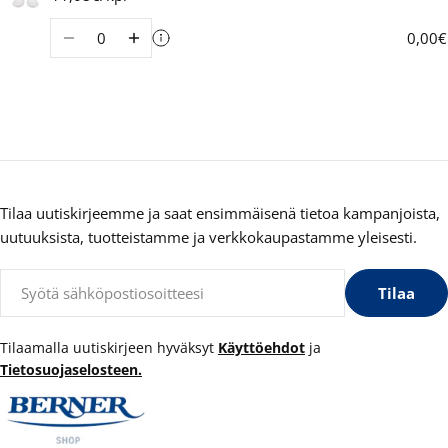
Määrä
0,00€
Tilaa uutiskirjeemme ja saat ensimmäisenä tietoa kampanjoista,
uutuuksista, tuotteistamme ja verkkokaupastamme yleisesti.
Sähköposti
Tilaa
Tilaamalla uutiskirjeen hyväksyt
Käyttöehdot
ja
Tietosuojaselosteen.