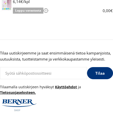
6,14€/kpl
0,00€
Loppu varastosta
Tilaa uutiskirjeemme ja saat ensimmäisenä tietoa kampanjoista,
uutuuksista, tuotteistamme ja verkkokaupastamme yleisesti.
Sähköposti
Tilaa
Tilaamalla uutiskirjeen hyväksyt
Käyttöehdot
ja
Tietosuojaselosteen.