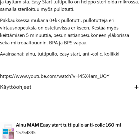
ja täyttämistä. Easy Start tuttipullo on helppo steriloida mikrossa,
samalla steriloituu myös pullotutti.
Pakkauksessa mukana 0+kk pullotutti, pullotutteja eri
virtausnopeuksia on ostettavissa erikseen. Kestää myös
keittämisen 5 minuuttia, pesun astianpesukoneen yläkorissa
sekä mikroaaltouunin. BPA ja BPS vapaa.
Avainsanat: ainu, tuttipullo, easy start, anti-colic, koliikki
https://www.youtube.com/watch?v=l45X4am_UOY
Käyttöohjeet
Ostoskori
Ainu MAM Easy start tuttipullo anti-colic 160 ml
15754835