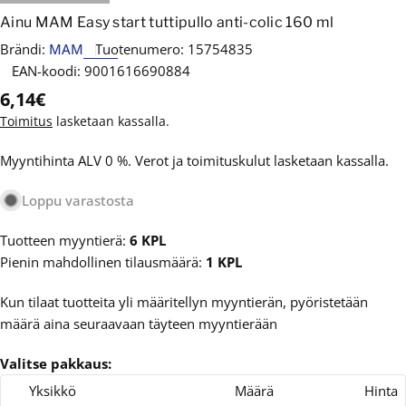
Ainu MAM Easy start tuttipullo anti-colic 160 ml
Brändi:
MAM
Tuotenumero:
15754835
EAN-koodi:
9001616690884
Normaalihinta
6,14€
Toimitus
lasketaan kassalla.
Myyntihinta ALV 0 %. Verot ja toimituskulut lasketaan kassalla.
Loppu varastosta
Tuotteen myyntierä:
6 KPL
Pienin mahdollinen tilausmäärä:
1 KPL
Kun tilaat tuotteita yli määritellyn myyntierän, pyöristetään
määrä aina seuraavaan täyteen myyntierään
Valitse pakkaus:
Yksikkö
Määrä
Hinta