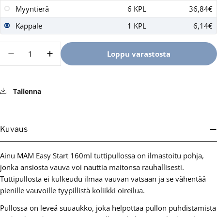
Myyntierä
6 KPL
36,84€
Kappale
1 KPL
6,14€
Määrä
Loppu varastosta
Vähennä määrää tuotteelle Ainu MAM Easy start
Lisää määrää tuotteelle Ainu MAM Easy 
Tallenna
Kuvaus
Ainu MAM Easy Start 160ml tuttipullossa on ilmastoitu pohja,
jonka ansiosta vauva voi nauttia maitonsa rauhallisesti.
Tuttipullosta ei kulkeudu ilmaa vauvan vatsaan ja se vähentää
pienille vauvoille tyypillistä koliikki oireilua.
Pullossa on leveä suuaukko, joka helpottaa pullon puhdistamista