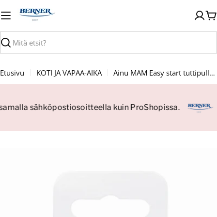
Siirry
sisältöön
O
Haku
Etusivu
KOTI JA VAPAA-AIKA
Ainu MAM Easy start tuttipullo anti-colic 160 ml
 samalla sähköpostiosoitteella kuin ProShopissa.