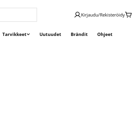
Kirjaudu
/
Rekisteröidy
O
Tarvikkeet
Uutuudet
Brändit
Ohjeet