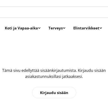
Koti ja Vapaa-aika
Terveys
Elintarvikkeet
Tämä sivu edellyttää sisäänkirjautumista. Kirjaudu sisään
asiakastunnuksillasi jatkaaksesi.
Kirjaudu sisään