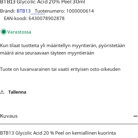
BTB13 Glycolic Acid 20% Peel 30ml
Brändi:
BTB13
Tuotenumero:
1000000614
EAN-koodi:
6430078902878
Varastossa
Kun tilaat tuotteita yli määritellyn myyntierän, pyöristetään
määrä aina seuraavaan täyteen myyntierään
Tuote on luvanvarainen tai vaatii erityisen osto-oikeuden
Tallenna
Kuvaus
BTB13 Glycolic Acid 20 % Peel on kemiallinen kuorinta