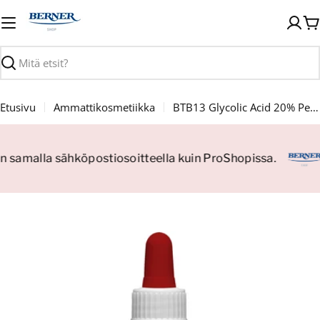
Siirry
sisältöön
O
Haku
Etusivu
Ammattikosmetiikka
BTB13 Glycolic Acid 20% Peel 30ml
än samalla sähköpostiosoitteella kuin ProShopissa.