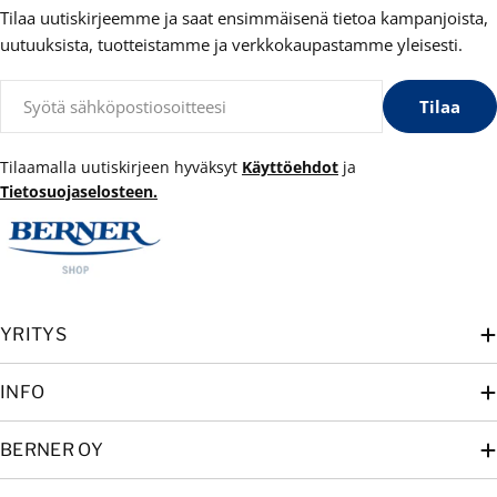
Tilaa uutiskirjeemme ja saat ensimmäisenä tietoa kampanjoista,
uutuuksista, tuotteistamme ja verkkokaupastamme yleisesti.
Sähköposti
Tilaa
Tilaamalla uutiskirjeen hyväksyt
Käyttöehdot
ja
Tietosuojaselosteen.
YRITYS
INFO
BERNER OY