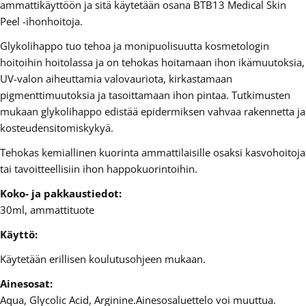
ammattikäyttöön ja sitä käytetään osana BTB13 Medical Skin
Peel -ihonhoitoja.
Glykolihappo tuo tehoa ja monipuolisuutta kosmetologin
hoitoihin hoitolassa ja on tehokas hoitamaan ihon ikämuutoksia,
UV-valon aiheuttamia valovauriota, kirkastamaan
pigmenttimuutoksia ja tasoittamaan ihon pintaa. Tutkimusten
mukaan glykolihappo edistää epidermiksen vahvaa rakennetta ja
kosteudensitomiskykyä.
Tehokas kemiallinen kuorinta ammattilaisille osaksi kasvohoitoja
tai tavoitteellisiin ihon happokuorintoihin.
Koko- ja pakkaustiedot:
30ml, ammattituote
Käyttö:
Käytetään erillisen koulutusohjeen mukaan.
Ainesosat:
Aqua, Glycolic Acid, Arginine.Ainesosaluettelo voi muuttua.