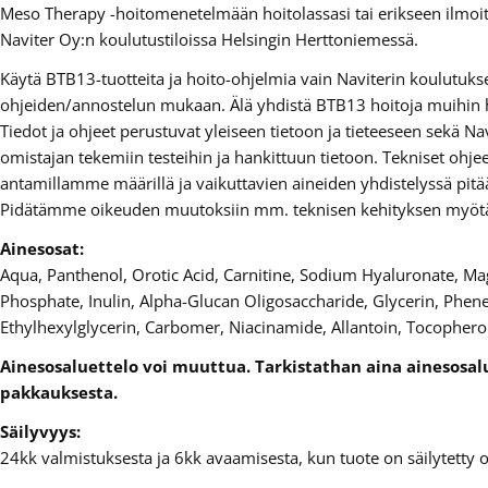
Meso Therapy -hoitomenetelmään hoitolassasi tai erikseen ilmoit
Naviter Oy:n koulutustiloissa Helsingin Herttoniemessä.
Käytä BTB13-tuotteita ja hoito-ohjelmia vain Naviterin koulutuks
ohjeiden/annostelun mukaan. Älä yhdistä BTB13 hoitoja muihin h
Tiedot ja ohjeet perustuvat yleiseen tietoon ja tieteeseen sekä Na
omistajan tekemiin testeihin ja hankittuun tietoon. Tekniset ohjee
antamillamme määrillä ja vaikuttavien aineiden yhdistelyssä pitä
Pidätämme oikeuden muutoksiin mm. teknisen kehityksen myöt
Ainesosat:
Aqua, Panthenol, Orotic Acid, Carnitine, Sodium Hyaluronate, M
Phosphate, Inulin, Alpha-Glucan Oligosaccharide, Glycerin, Phene
Ethylhexylglycerin, Carbomer, Niacinamide, Allantoin, Tocopher
Ainesosaluettelo voi muuttua. Tarkistathan aina ainesosal
pakkauksesta.
Säilyvyys:
24kk valmistuksesta ja 6kk avaamisesta, kun tuote on säilytetty