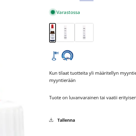
Varastossa
Avaa media 1 modaalissa
Kun tilaat tuotteita yli määritellyn myyn
myyntierään
Tuote on luvanvarainen tai vaatii erityis
Tallenna