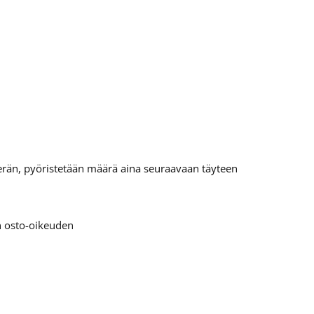
tierän, pyöristetään määrä aina seuraavaan täyteen
en osto-oikeuden