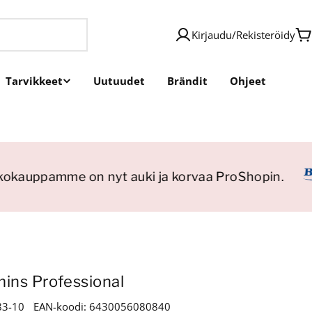
Kirjaudu
/
Rekisteröidy
O
Tarvikkeet
Uutuudet
Brändit
Ohjeet
kauppamme on nyt auki ja korvaa ProShopin.
ns Professional
83-10
EAN-koodi:
6430056080840