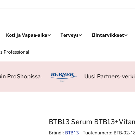
Koti ja Vapaa-aika
Terveys
Elintarvikkeet
 Professional
n ProShopissa.
Uusi Partners-verkko
BTB13 Serum BTB13+Vitami
Brändi:
BTB13
Tuotenumero:
BTB-02-1