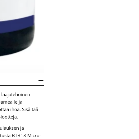
a laajatehoinen
samealle ja
ttaa ihoa. Sisältää
iootteja.
ulauksen ja
tusta BTB13 Micro-