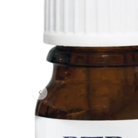
Avaa media 0 modaalissa