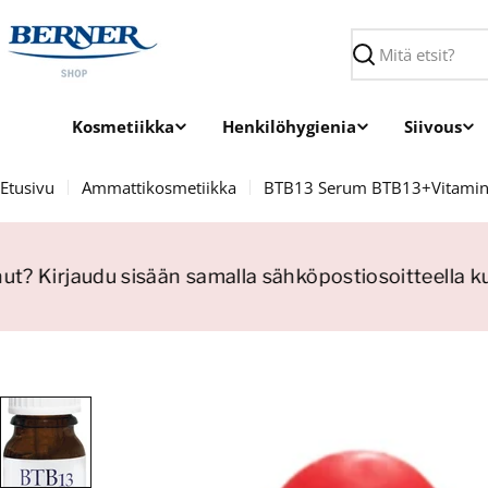
Siirry
sisältöön
Haku
Kosmetiikka
Henkilöhygienia
Siivous
Etusivu
Ammattikosmetiikka
BTB13 Serum BTB13+Vitamins
t? Kirjaudu sisään samalla sähköpostiosoitteella kui