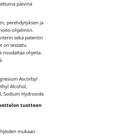
ettuina päivinä
en, perehdytyksen ja
oito-ohjelmiin.
viterin sekä patentin
t on testattu
ä noudattaa ohjeita.
ä.
agnesium Ascorbyl
thyl Alcohol,
ol, Sodium Hydroxide
uettelon tuotteen
 ohjeiden mukaan.