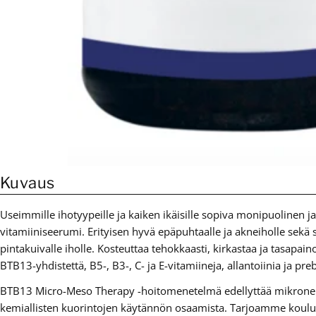
Kuvaus
Useimmille ihotyypeille ja kaiken ikäisille sopiva monipuolinen j
vitamiiniseerumi. Erityisen hyvä epäpuhtaalle ja akneiholle sekä 
pintakuivalle iholle. Kosteuttaa tehokkaasti, kirkastaa ja tasapaino
BTB13-yhdistettä, B5-, B3-, C- ja E-vitamiineja, allantoiinia ja preb
BTB13 Micro-Meso Therapy -hoitomenetelmä edellyttää mikrone
kemiallisten kuorintojen käytännön osaamista. Tarjoamme koulu