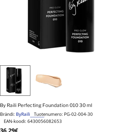
By Raili Perfecting Foundation 010 30 ml
Brändi:
ByRaili
Tuotenumero:
PG-02-004-30
EAN-koodi:
6430056082653
Normaalihinta
36,29€