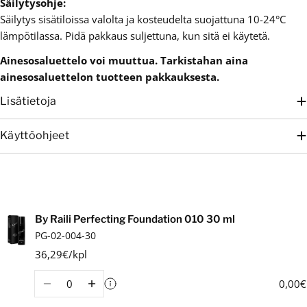
Säilytysohje:
Säilytys sisätiloissa valolta ja kosteudelta suojattuna 10-24°C
lämpötilassa. Pidä pakkaus suljettuna, kun sitä ei käytetä.
Ainesosaluettelo voi muuttua. Tarkistahan aina
ainesosaluettelon tuotteen pakkauksesta.
Lisätietoja
Käyttöohjeet
Ostoskori
By Raili Perfecting Foundation 010 30 ml
PG-02-004-30
36,29€/kpl
Määrä
0,00€