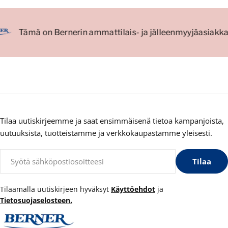
Tämä on Bernerin ammattilais- ja jälleenmyyjäasiakk
Tilaa uutiskirjeemme ja saat ensimmäisenä tietoa kampanjoista,
uutuuksista, tuotteistamme ja verkkokaupastamme yleisesti.
Sähköposti
Tilaa
Tilaamalla uutiskirjeen hyväksyt
Käyttöehdot
ja
Tietosuojaselosteen.