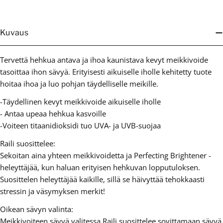
Kuvaus
Tervettä hehkua antava ja ihoa kaunistava kevyt meikkivoide
tasoittaa ihon sävyä. Erityisesti aikuiselle iholle kehitetty tuote
hoitaa ihoa ja luo pohjan täydelliselle meikille.
-Täydellinen kevyt meikkivoide aikuiselle iholle
- Antaa upeaa hehkua kasvoille
-Voiteen titaanidioksidi tuo UVA- ja UVB-suojaa
Raili suosittelee:
Sekoitan aina yhteen meikkivoidetta ja Perfecting Brightener -
heleyttäjää, kun haluan erityisen hehkuvan lopputuloksen.
Suosittelen heleyttäjää kaikille, sillä se häivyttää tehokkaasti
stressin ja väsymyksen merkit!
Oikean sävyn valinta:
Meikkivoiteen sävyä valitessa Raili suosittelee sovittamaan sävyä