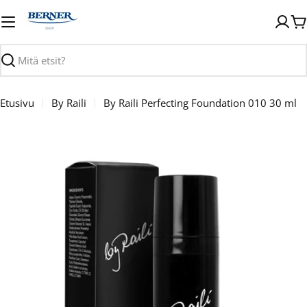
Siirry
sisältöön
O
Haku
Etusivu
By Raili
By Raili Perfecting Foundation 010 30 ml
Avaa media 0 modaalissa