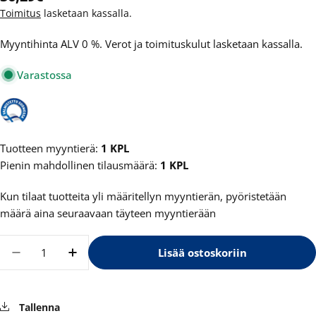
Toimitus
lasketaan kassalla.
Myyntihinta ALV 0 %. Verot ja toimituskulut lasketaan kassalla.
Varastossa
Tuotteen myyntierä:
1 KPL
Pienin mahdollinen tilausmäärä:
1 KPL
Kun tilaat tuotteita yli määritellyn myyntierän, pyöristetään
määrä aina seuraavaan täyteen myyntierään
Määrä
Lisää ostoskoriin
Vähennä määrää tuotteelle By Raili Perfecting
Lisää määrää tuotteelle By Raili Perf
Tallenna