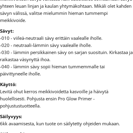
yhteen leuan linjan ja kaulan yhtymäkohtaan. Mikäli olet kahden
sävyn välissä, valitse mielummin hieman tummempi
meikkivoide.
Sävyt:
-010 - viileä-neutraali sävy erittäin vaalealle iholle.
-020 - neutraali-lämmin sävy vaalealle iholle.
-030 - lämmin persikkainen sävy on sarjan suosituin. Kirkastaa ja
raikastaa väsynyttä ihoa.
-040 - lämmin sävy sopii hieman tummemmalle tai
päivittyneelle iholle.
Käyttö:
Levitä ohut kerros meikkivoidetta kasvoille ja häivytä
huolellisesti. Pohjusta ensin Pro Glow Primer -
pohjustustuotteella.
Säilyvyys:
6kk avaamisesta, kun tuote on säilytetty ohjeiden mukaan.