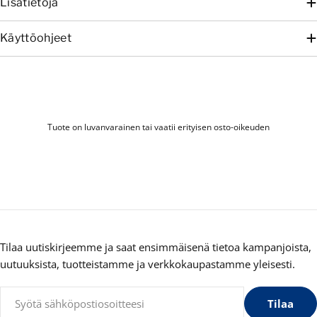
Lisätietoja
Käyttöohjeet
Tuote on luvanvarainen tai vaatii erityisen osto-oikeuden
Tilaa uutiskirjeemme ja saat ensimmäisenä tietoa kampanjoista,
uutuuksista, tuotteistamme ja verkkokaupastamme yleisesti.
Sähköposti
Tilaa