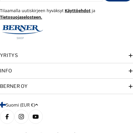
Tilaamalla uutiskirjeen hyväksyt
Käyttöehdot
ja
Tietosuojaselosteen.
YRITYS
INFO
BERNER OY
M
Suomi (EUR €)
a
a
Facebook
Instagram
YouTube
/