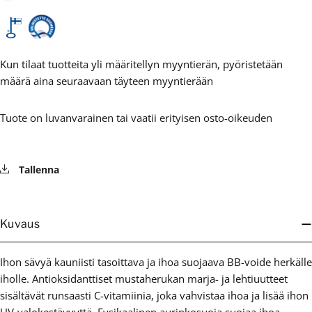
Kun tilaat tuotteita yli määritellyn myyntierän, pyöristetään
määrä aina seuraavaan täyteen myyntierään
Tuote on luvanvarainen tai vaatii erityisen osto-oikeuden
Tallenna
Kuvaus
Ihon sävyä kauniisti tasoittava ja ihoa suojaava BB-voide herkälle
iholle. Antioksidanttiset mustaherukan marja- ja lehtiuutteet
sisältävät runsaasti C-vitamiinia, joka vahvistaa ihoa ja lisää ihon
UV-valokestävyyttä. Fysikaalinen aurinkosuoja suojaa ihoa