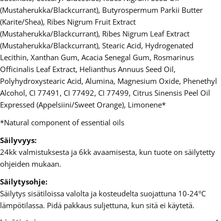
(Mustaherukka/Blackcurrant), Butyrospermum Parkii Butter
(Karite/Shea), Ribes Nigrum Fruit Extract
(Mustaherukka/Blackcurrant), Ribes Nigrum Leaf Extract
(Mustaherukka/Blackcurrant), Stearic Acid, Hydrogenated
Lecithin, Xanthan Gum, Acacia Senegal Gum, Rosmarinus
Officinalis Leaf Extract, Helianthus Annuus Seed Oil,
Polyhydroxystearic Acid, Alumina, Magnesium Oxide, Phenethyl
Alcohol, CI 77491, CI 77492, CI 77499, Citrus Sinensis Peel Oil
Expressed (Appelsiini/Sweet Orange), Limonene*
*Natural component of essential oils
Säilyvyys:
24kk valmistuksesta ja 6kk avaamisesta, kun tuote on säilytetty
ohjeiden mukaan.
Säilytysohje:
Säilytys sisätiloissa valolta ja kosteudelta suojattuna 10-24°C
lämpötilassa. Pidä pakkaus suljettuna, kun sitä ei käytetä.