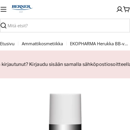
Siirry
sisältöön
O
Haku
Etusivu
Ammattikosmetiikka
EKOPHARMA Herukka BB-voide SPF15 30ml
ä kirjautunut? Kirjaudu sisään samalla sähköpostiosoitteell