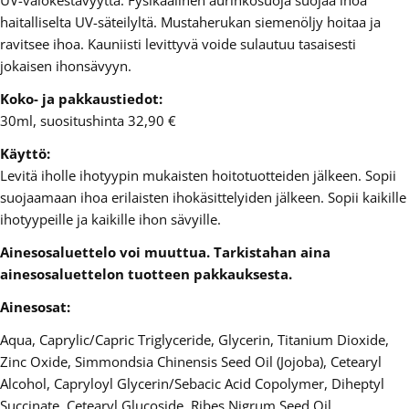
haitalliselta UV-säteilyltä. Mustaherukan siemenöljy hoitaa ja
ravitsee ihoa. Kauniisti levittyvä voide sulautuu tasaisesti
jokaisen ihonsävyyn.
Koko- ja pakkaustiedot:
30ml, suositushinta 32,90 €
Käyttö:
Levitä iholle ihotyypin mukaisten hoitotuotteiden jälkeen. Sopii
suojaamaan ihoa erilaisten ihokäsittelyiden jälkeen. Sopii kaikille
ihotyypeille ja kaikille ihon sävyille.
Ainesosaluettelo voi muuttua. Tarkistahan aina
ainesosaluettelon tuotteen pakkauksesta.
Ainesosat:
Aqua, Caprylic/Capric Triglyceride, Glycerin, Titanium Dioxide,
Zinc Oxide, Simmondsia Chinensis Seed Oil (Jojoba), Cetearyl
Alcohol, Capryloyl Glycerin/Sebacic Acid Copolymer, Diheptyl
Succinate, Cetearyl Glucoside, Ribes Nigrum Seed Oil