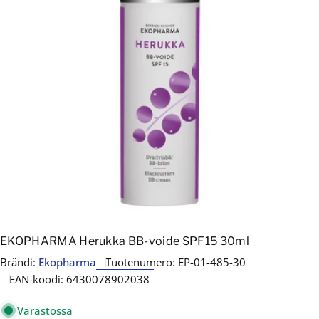
Avaa media 0 modaalissa
EKOPHARMA Herukka BB-voide SPF15 30ml
Brändi:
Ekopharma
Tuotenumero:
EP-01-485-30
EAN-koodi:
6430078902038
Varastossa