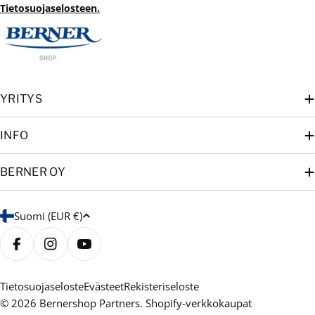
Tietosuojaselosteen.
YRITYS
INFO
BERNER OY
M
Suomi (EUR €)
a
a
Facebook
Instagram
YouTube
/
a
Tietosuojaseloste
Evästeet
Rekisteriseloste
© 2026
Bernershop Partners
. Shopify-verkkokaupat
l