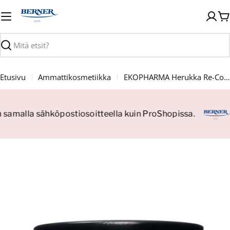
Siirry
sisältöön
O
Haku
Etusivu
Ammattikosmetiikka
EKOPHARMA Herukka Re-Connecting NatureTM Probiotic Mask Powder Naamiojauhe 27g
n samalla sähköpostiosoitteella kuin ProShopissa.