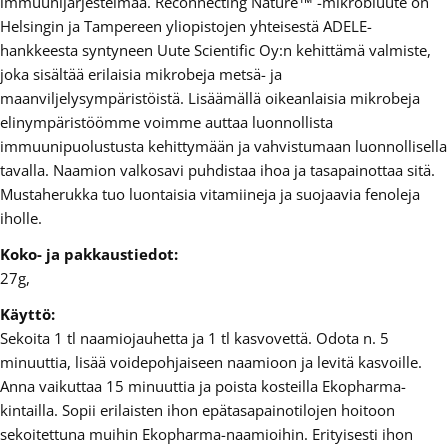
immuunijärjestelmää. Reconnecting Nature™ -mikrobiuute on
Helsingin ja Tampereen yliopistojen yhteisestä ADELE-
hankkeesta syntyneen Uute Scientific Oy:n kehittämä valmiste,
joka sisältää erilaisia mikrobeja metsä- ja
maanviljelysympäristöistä. Lisäämällä oikeanlaisia mikrobeja
elinympäristöömme voimme auttaa luonnollista
immuunipuolustusta kehittymään ja vahvistumaan luonnollisella
tavalla. Naamion valkosavi puhdistaa ihoa ja tasapainottaa sitä.
Mustaherukka tuo luontaisia vitamiineja ja suojaavia fenoleja
iholle.
Koko- ja pakkaustiedot:
27g,
Käyttö:
Sekoita 1 tl naamiojauhetta ja 1 tl kasvovettä. Odota n. 5
minuuttia, lisää voidepohjaiseen naamioon ja levitä kasvoille.
Anna vaikuttaa 15 minuuttia ja poista kosteilla Ekopharma-
kintailla. Sopii erilaisten ihon epätasapainotilojen hoitoon
sekoitettuna muihin Ekopharma-naamioihin. Erityisesti ihon