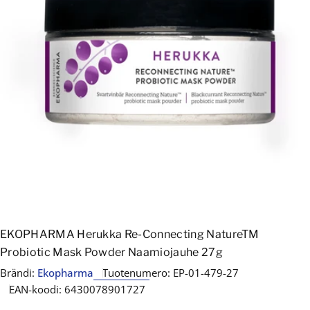
Avaa media 0 modaalissa
EKOPHARMA Herukka Re-Connecting NatureTM
Probiotic Mask Powder Naamiojauhe 27g
Brändi:
Ekopharma
Tuotenumero:
EP-01-479-27
EAN-koodi:
6430078901727