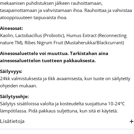
mekaanisen puhdistuksen jälkeen rauhoittamaan,
tasapainottamaan ja vahvistamaan ihoa. Rauhoittaa ja vahvistaa
atooppisuuteen taipuvaista ihoa.
Ainesosat:
Kaolin, Lactobacillus (Probiotic), Humus Extract (Reconnecting
nature TM), Ribes Nigrum Fruit (Mustaherukka/Blackcurrant)
Ainesosaluettelo voi muuttua. Tarkistahan aina
ainesosaluettelon tuotteen pakkauksesta.
Säilyvyys:
24kk valmistuksesta ja 6kk avaamisesta, kun tuote on säilytetty
ohjeiden mukaan.
Säilytysohje:
Säilytys sisätiloissa valolta ja kosteudelta suojattuna 10-24°C
lämpötilassa. Pidä pakkaus suljettuna, kun sitä ei käytetä.
Lisätietoja