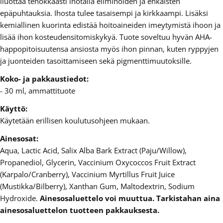
liuottaa tehokkaasti ihotalia eliminoiden ja ehkäisten
epäpuhtauksia. Ihosta tulee tasaisempi ja kirkkaampi. Lisäksi
kemiallinen kuorinta edistää hoitoaineiden imeytymistä ihoon ja
lisää ihon kosteudensitomiskykyä. Tuote soveltuu hyvän AHA-
happopitoisuutensa ansiosta myös ihon pinnan, kuten ryppyjen
ja juonteiden tasoittamiseen sekä pigmenttimuutoksille.
Koko- ja pakkaustiedot:
- 30 ml, ammattituote
Käyttö:
Käytetään erillisen koulutusohjeen mukaan.
Ainesosat:
Aqua, Lactic Acid, Salix Alba Bark Extract (Paju/Willow),
Propanediol, Glycerin, Vaccinium Oxycoccos Fruit Extract
(Karpalo/Cranberry), Vaccinium Myrtillus Fruit Juice
(Mustikka/Bilberry), Xanthan Gum, Maltodextrin, Sodium
Hydroxide.
Ainesosaluettelo voi muuttua. Tarkistahan aina
ainesosaluettelon tuotteen pakkauksesta.