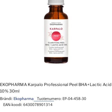
Avaa media 0 modaalissa
EKOPHARMA Karpalo Professional Peel BHA+Lactic Acid
10% 30ml
Brändi:
Ekopharma
Tuotenumero:
EP-04-458-30
EAN-koodi:
6430078901314