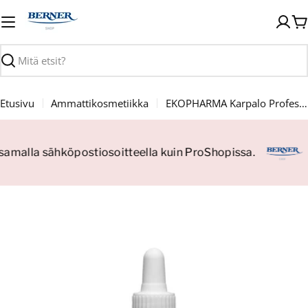
Siirry
sisältöön
O
Haku
Etusivu
Ammattikosmetiikka
EKOPHARMA Karpalo Professional Peel BHA+Lactic Acid 10% 30ml
 samalla sähköpostiosoitteella kuin ProShopissa.