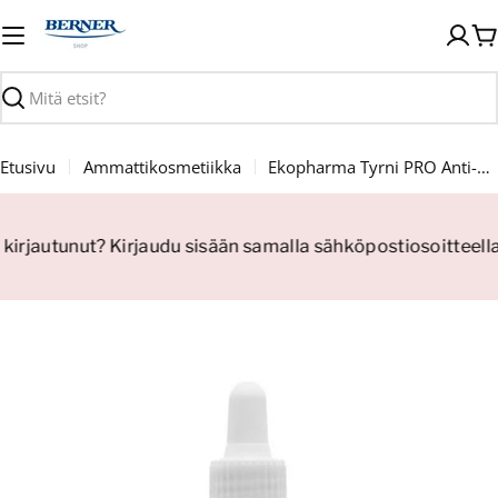
Siirry
sisältöön
O
Haku
Etusivu
Ammattikosmetiikka
Ekopharma Tyrni PRO Anti-Age Peel 30 ml
 kirjautunut? Kirjaudu sisään samalla sähköpostiosoitteell