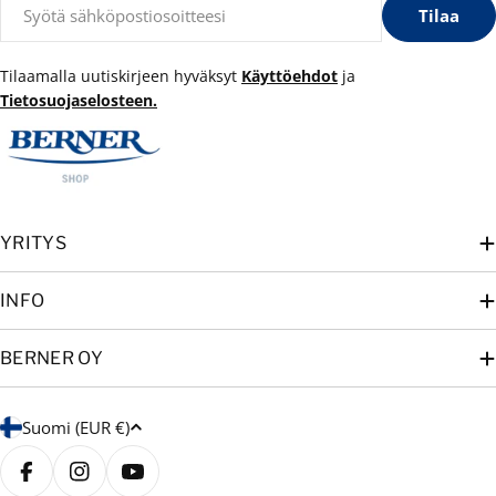
Sähköposti
Tilaa
Tilaamalla uutiskirjeen hyväksyt
Käyttöehdot
ja
Tietosuojaselosteen.
YRITYS
INFO
BERNER OY
M
Suomi (EUR €)
a
a
Facebook
Instagram
YouTube