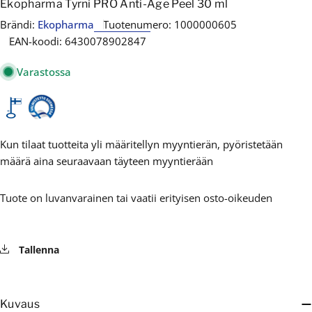
Ekopharma Tyrni PRO Anti-Age Peel 30 ml
Brändi:
Ekopharma
Tuotenumero:
1000000605
EAN-koodi:
6430078902847
Varastossa
Kun tilaat tuotteita yli määritellyn myyntierän, pyöristetään
määrä aina seuraavaan täyteen myyntierään
Tuote on luvanvarainen tai vaatii erityisen osto-oikeuden
Tallenna
Kuvaus