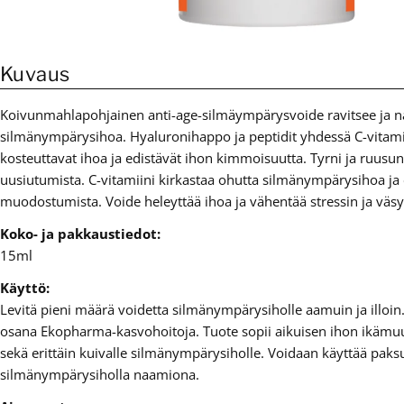
Kuvaus
Koivunmahlapohjainen anti-age-silmäympärysvoide ravitsee ja n
silmänympärysihoa. Hyaluronihappo ja peptidit yhdessä C-vitami
kosteuttavat ihoa ja edistävät ihon kimmoisuutta. Tyrni ja ruusu
uusiutumista. C-vitamiini kirkastaa ohutta silmänympärysihoa ja 
muodostumista. Voide heleyttää ihoa ja vähentää stressin ja vä
Koko- ja pakkaustiedot:
15ml
Käyttö:
Levitä pieni määrä voidetta silmänympärysiholle aamuin ja illoin
osana Ekopharma-kasvohoitoja. Tuote sopii aikuisen ihon ikämu
sekä erittäin kuivalle silmänympärysiholle. Voidaan käyttää pak
silmänympärysiholla naamiona.