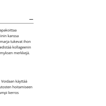
apakoittaa
inin kanssa
nmarja tukevat ihon
edistää kollageenin
symyksen merkkejä.
. Voidaan käyttää
utosten hoitamiseen
sumpi kerros