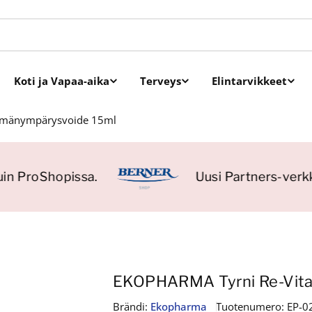
Koti ja Vapaa-aika
Terveys
Elintarvikkeet
ilmänympärysvoide 15ml
in ProShopissa.
Uusi Partners-verkk
EKOPHARMA Tyrni Re-Vita
Brändi:
Ekopharma
Tuotenumero:
EP-0