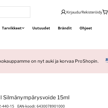
Kirjaudu
/
Rekisteröidy
O
Tarvikkeet
Uutuudet
Brändit
Ohjeet
okauppamme on nyt auki ja korvaa ProShopin.
l Silmänympärysvoide 15ml
2-440-15
EAN-koodi:
6430078901000