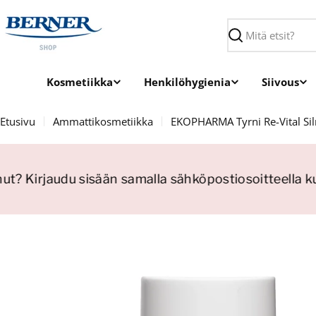
Siirry
sisältöön
Haku
Kosmetiikka
Henkilöhygienia
Siivous
Etusivu
Ammattikosmetiikka
EKOPHARMA Tyrni Re-Vital S
nut? Kirjaudu sisään samalla sähköpostiosoitteella ku