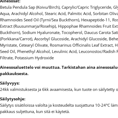
Ainesosat:
Betula Pendula Sap (Koivu/Birch), Caprylic/Capric Triglyceride, Gly
Aqua, Arachidyl Alcohol, Stearic Acid, Palmitic Acid, Sorbitan Oli
Rhamnoides Seed Oil (Tyrni/Sea Buckthorn), Hexapeptide-11, Ros
Extract (Ruusunmarja/Rosehip), Hippophae Rhamnoides Fruit Extr
Buckthorn), Sodium Hyaluronate, Tocopherol, Daucus Carota Sati
(Porkkana/Carrot), Ascorbyl Glucoside, Arachidyl Glucoside, Behe
Myristate, Cetearyl Olivate, Rosmarinus Officinalis Leaf Extract,
Seed Oil, Phenethyl Alcohol, Levulinic Acid, Leuconostoc/Radish
Filtrate, Potassium Hydroxide
Ainesosaluettelo voi muuttua. Tarkistahan aina ainesosal
pakkauksesta.
Säilyvyys:
24kk valmistuksesta ja 6kk avaamisesta, kun tuote on säilytetty
Säilytysohje:
Säilytys sisätiloissa valolta ja kosteudelta suojattuna 10-24°C läm
pakkaus suljettuna, kun sitä ei käytetä.