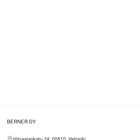
BERNER OY
Hitsaajankatu 24, 00810, Helsinki