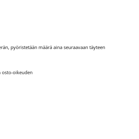
tierän, pyöristetään määrä aina seuraavaan täyteen
en osto-oikeuden