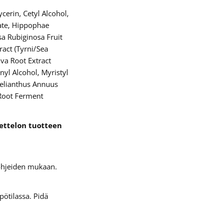
cerin, Cetyl Alcohol,
vate, Hippophae
a Rubiginosa Fruit
act (Tyrni/Sea
va Root Extract
nyl Alcohol, Myristyl
 Helianthus Annuus
 Root Ferment
uettelon tuotteen
 ohjeiden mukaan.
pötilassa. Pidä