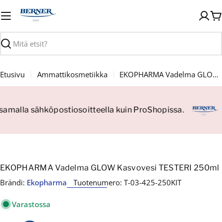
Siirry
sisältöön
O
Haku
Etusivu
Ammattikosmetiikka
EKOPHARMA Vadelma GLOW Kasvovesi TESTERI 250ml
n samalla sähköpostiosoitteella kuin ProShopissa.
EKOPHARMA Vadelma GLOW Kasvovesi TESTERI 250ml
Brändi:
Ekopharma
Tuotenumero:
T-03-425-250KIT
Varastossa