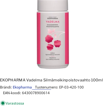
Avaa media 0 modaalissa
EKOPHARMA Vadelma Silmämeikinpoistovaahto 100ml
Brändi:
Ekopharma
Tuotenumero:
EP-03-420-100
EAN-koodi:
6430078900614
Varastossa