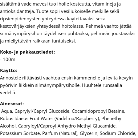
sisältämä vadelmavesi tuo iholle kosteutta, vitamiineja ja
antioksidantteja. Tuote sopii vesiliukoiselle meikille sekä
ripsienpidennysten yhteydessä käytettäväksi sekä
kestovärjäyksien yhteydessä hoitolassa. Pehmeä vaahto jättää
silmänympärysihon täydellisen puhtaaksi, pehmeän joustavaksi
ja miellyttävän raikkaan tuntuiseksi.
Koko- ja pakkaustiedot:
- 100ml
Käyttö:
Annostele riittävästi vaahtoa ensin kämmenelle ja levitä kevyin
pyörivin liikkein silmänympärysiholle. Huuhtele runsaalla
vedellä.
Ainesosat:
Aqua, Caprylyl/Capryl Glucoside, Cocamidopropyl Betaine,
Rubus Idaeus Fruit Water (Vadelma/Raspberry), Phenethyl
Alcohol, Capryloyl/Caproyl Anhydro Methyl Glucamide,
Potassium Sorbate, Parfum (Natural), Glycerin, Sodium Chloride,