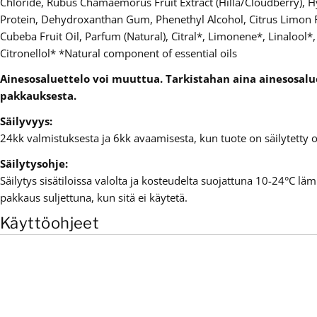
Chloride, Rubus Chamaemorus Fruit Extract (Hilla/Cloudberry), H
Protein, Dehydroxanthan Gum, Phenethyl Alcohol, Citrus Limon Fr
Cubeba Fruit Oil, Parfum (Natural), Citral*, Limonene*, Linalool*,
Citronellol* *Natural component of essential oils
Ainesosaluettelo voi muuttua. Tarkistahan aina ainesosal
pakkauksesta.
Säilyvyys:
24kk valmistuksesta ja 6kk avaamisesta, kun tuote on säilytetty
Säilytysohje:
Säilytys sisätiloissa valolta ja kosteudelta suojattuna 10-24°C läm
pakkaus suljettuna, kun sitä ei käytetä.
Käyttöohjeet