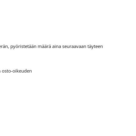
tierän, pyöristetään määrä aina seuraavaan täyteen
en osto-oikeuden