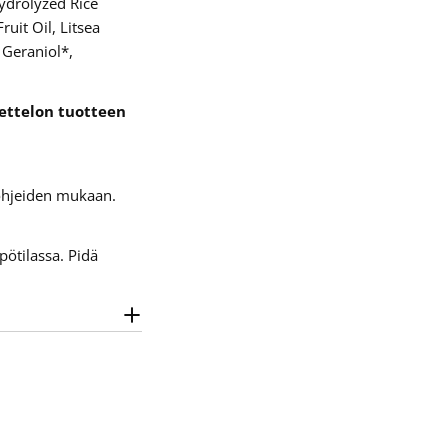
ydrolyzed Rice
uit Oil, Litsea
 Geraniol*,
uettelon tuotteen
 ohjeiden mukaan.
pötilassa. Pidä