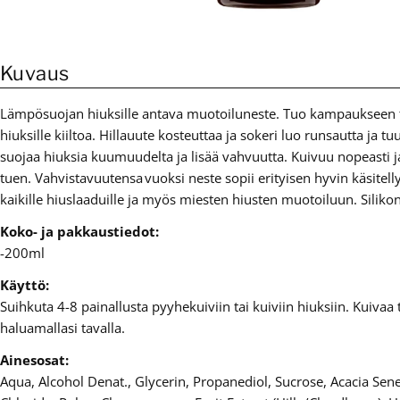
Kuvaus
Lämpösuojan hiuksille antava muotoiluneste. Tuo kampaukseen t
hiuksille kiiltoa. Hillauute kosteuttaa ja sokeri luo runsautta ja tuu
suojaa hiuksia kuumuudelta ja lisää vahvuutta. Kuivuu nopeasti j
tuen. Vahvistavuutensa vuoksi neste sopii erityisen hyvin käsitellyi
kaikille hiuslaaduille ja myös miesten hiusten muotoiluun. Silikon
Koko- ja pakkaustiedot:
-200ml
Käyttö:
Suihkuta 4-8 painallusta pyyhekuiviin tai kuiviin hiuksiin. Kuivaa 
haluamallasi tavalla.
Ainesosat:
Aqua, Alcohol Denat., Glycerin, Propanediol, Sucrose, Acacia S