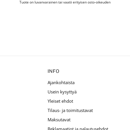
Tuote on luvanvarainen tai vaatii erityisen osto-oikeuden
INFO
Ajankohtaista
Usein kysyttyä
Yleiset ehdot
Tilaus- ja toimitustavat
Maksutavat
Reklamaatiot ja palautusehdot