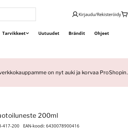
Kirjaudu
/
Rekisteröidy
O
Tarvikkeet
Uutuudet
Brändit
Ohjeet
erkkokauppamme on nyt auki ja korvaa ProShopin.
uotoiluneste 200ml
3-417-200
EAN-koodi:
6430078900416