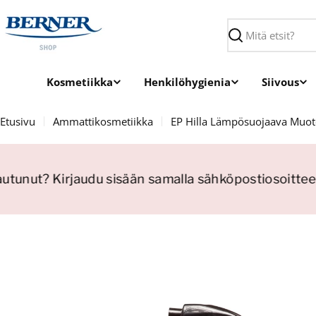
Siirry
sisältöön
Haku
Kosmetiikka
Henkilöhygienia
Siivous
Etusivu
Ammattikosmetiikka
EP Hilla Lämpösuojaava Muot
autunut? Kirjaudu sisään samalla sähköpostiosoitteel