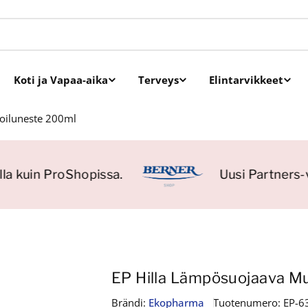
Koti ja Vapaa-aika
Terveys
Elintarvikkeet
oiluneste 200ml
la kuin ProShopissa.
Uusi Partners-v
EP Hilla Lämpösuojaava M
Brändi:
Ekopharma
Tuotenumero:
EP-6