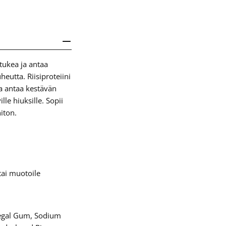
ukea ja antaa
heutta. Riisiproteiini
a antaa kestävän
lle hiuksille. Sopii
iton.
tai muotoile
enegal Gum, Sodium