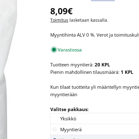
Normaalihinta
8,09€
Toimitus
lasketaan kassalla.
Myyntihinta ALV 0 %. Verot ja toimituskulu
Varastossa
Tuotteen myyntierä:
20 KPL
Pienin mahdollinen tilausmäärä:
1 KPL
Kun tilaat tuotteita yli määritellyn myyn
myyntierään
Valitse pakkaus:
Yksikkö
Myyntierä