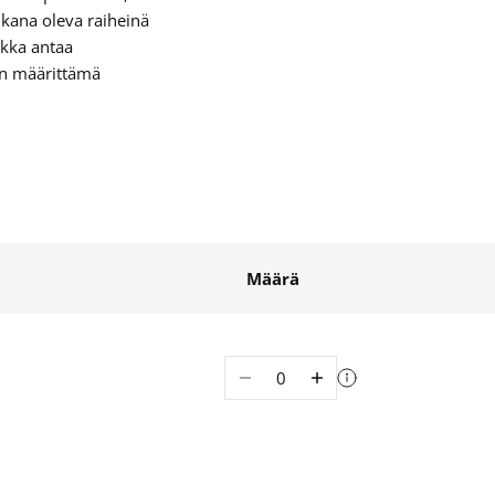
kana oleva raiheinä
ikka antaa
en määrittämä
Määrä
Määrä