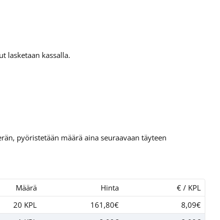
t lasketaan kassalla.
tierän, pyöristetään määrä aina seuraavaan täyteen
Määrä
Hinta
€ / KPL
20 KPL
161,80€
8,09€