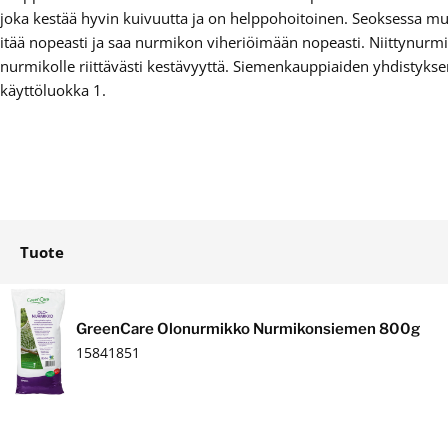
joka kestää hyvin kuivuutta ja on helppohoitoinen. Seoksessa mu
itää nopeasti ja saa nurmikon viheriöimään nopeasti. Niittynurm
nurmikolle riittävästi kestävyyttä. Siemenkauppiaiden yhdistyks
käyttöluokka 1.
Tuote
Ostoskori
GreenCare Olonurmikko Nurmikonsiemen 800g
15841851