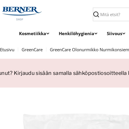
Siirry
sisältöön
Haku
Kosmetiikka
Henkilöhygienia
Siivous
Etusivu
GreenCare
GreenCare Olonurmikko Nurmikonsie
unut? Kirjaudu sisään samalla sähköpostiosoitteella k