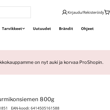
Kirjaudu
/
Rekisteröidy
O
Tarvikkeet
Uutuudet
Brändit
Ohjeet
kokauppamme on nyt auki ja korvaa ProShopin.
urmikonsiemen 800g
1851
EAN-koodi:
6414505161588