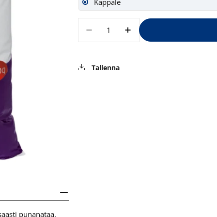
Kappale
Määrä
Vähennä määrää tuotteelle
Lisää määrää tuott
Tallenna
saasti punanataa,