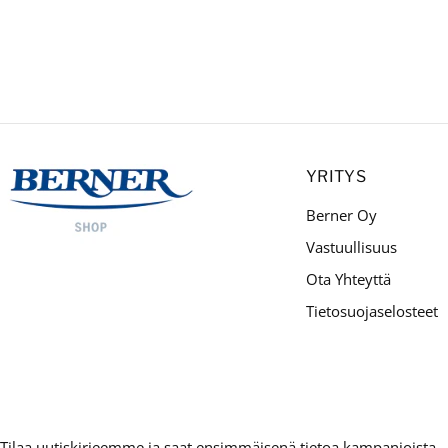
YRITYS
Berner Oy
Vastuullisuus
Ota Yhteyttä
Tietosuojaselosteet
Tilaa uutiskirjeemme ja saat ensimmäisenä tietoa kampanjoista,