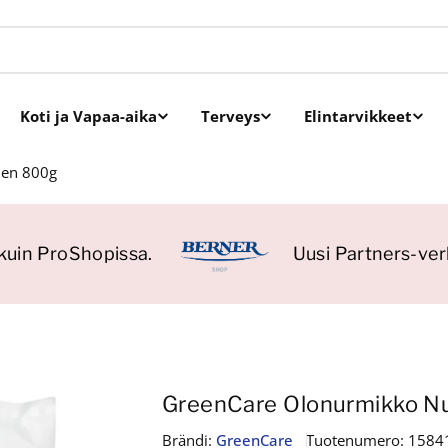
Koti ja Vapaa-aika
Terveys
Elintarvikkeet
men 800g
uin ProShopissa.
Uusi Partners-verk
GreenCare Olonurmikko N
Brändi:
GreenCare
Tuotenumero:
1584