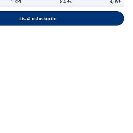
1 KPL
8,09€
8,09€
Lisää ostoskoriin
 GreenCare Olonurmikko Nurmikonsiemen 800g
eelle GreenCare Olonurmikko Nurmikonsiemen 8