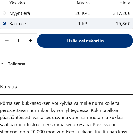
Yksikkö
Määrä
Hinta
Myyntierä
20 KPL
317,20€
Kappale
1 KPL
15,86€
Määrä
Lisää ostoskoriin
Vähennä määrää tuotteelle GreenCare Pörriäi
Lisää määrää tuotteelle GreenCare Pö
Tallenna
Kuvaus
Pörriäisen kukkaseoksen voi kylvää valmiille nurmikolle tai
perustettavan nurmikon kylvön yhteydessä. Kukinta alkaa
pääsääntöisesti vasta seuraavana vuonna, muutamia kukkia
saattaa muodostua jo ensimmäisenä kesänä. Pussissa on
siemenet noin 20 000 monivuotisen kukkaan. Kukittuaan kasvit