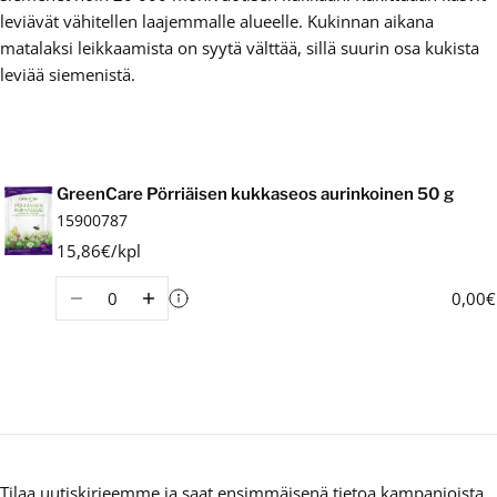
leviävät vähitellen laajemmalle alueelle. Kukinnan aikana
matalaksi leikkaamista on syytä välttää, sillä suurin osa kukista
leviää siemenistä.
Ostoskori
GreenCare Pörriäisen kukkaseos aurinkoinen 50 g
15900787
15,86€/kpl
Määrä
0,00€
Tilaa uutiskirjeemme ja saat ensimmäisenä tietoa kampanjoista,