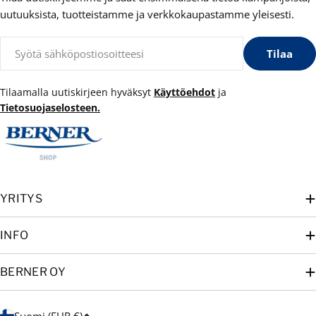
uutuuksista, tuotteistamme ja verkkokaupastamme yleisesti.
Sähköposti
Tilaa
Tilaamalla uutiskirjeen hyväksyt
Käyttöehdot
ja
Tietosuojaselosteen.
YRITYS
INFO
BERNER OY