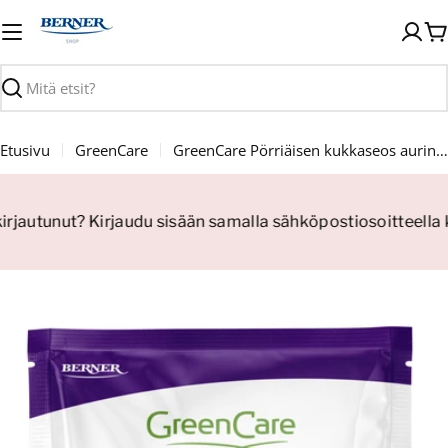
Siirry
sisältöön
O
Haku
Etusivu
GreenCare
GreenCare Pörriäisen kukkaseos aurinkoinen 50 g
kirjautunut? Kirjaudu sisään samalla sähköpostiosoitteella 