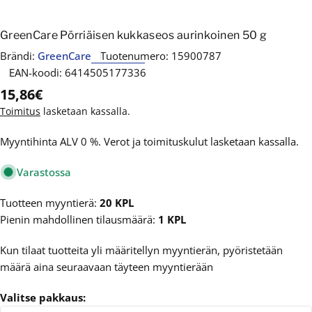
GreenCare Pörriäisen kukkaseos aurinkoinen 50 g
Brändi:
GreenCare
Tuotenumero:
15900787
EAN-koodi:
6414505177336
Normaalihinta
15,86€
Toimitus
lasketaan kassalla.
Myyntihinta ALV 0 %. Verot ja toimituskulut lasketaan kassalla.
Varastossa
Tuotteen myyntierä:
20 KPL
Pienin mahdollinen tilausmäärä:
1 KPL
Kun tilaat tuotteita yli määritellyn myyntierän, pyöristetään
määrä aina seuraavaan täyteen myyntierään
Valitse pakkaus: