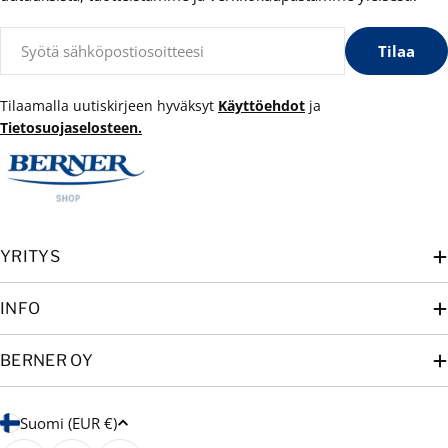
Sähköposti
Tilaa
Tilaamalla uutiskirjeen hyväksyt
Käyttöehdot
ja
Tietosuojaselosteen.
YRITYS
INFO
BERNER OY
M
Suomi (EUR €)