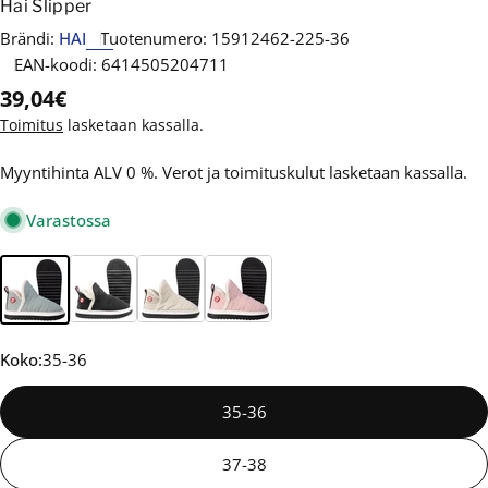
Hai Slipper
Brändi:
HAI
Tuotenumero:
15912462-225-36
EAN-koodi:
6414505204711
Normaalihinta
39,04€
Toimitus
lasketaan kassalla.
Myyntihinta ALV 0 %. Verot ja toimituskulut lasketaan kassalla.
Varastossa
Koko:
35-36
35-36
37-38