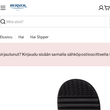
Siirry
sisältöön
O
Haku
Etusivu
Hai
Hai Slipper
kirjautunut? Kirjaudu sisään samalla sähköpostiosoitteella 