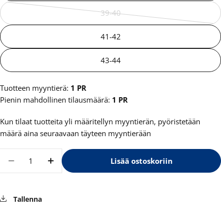
39-40
Vaihtoehto
loppu
41-42
tai
ei
43-44
saatavilla
Tuotteen myyntierä:
1 PR
Pienin mahdollinen tilausmäärä:
1 PR
Kun tilaat tuotteita yli määritellyn myyntierän, pyöristetään
määrä aina seuraavaan täyteen myyntierään
Määrä
Lisää ostoskoriin
Vähennä määrää tuotteelle Hai Slipper
Lisää määrää tuotteelle Hai Slipper
Tallenna