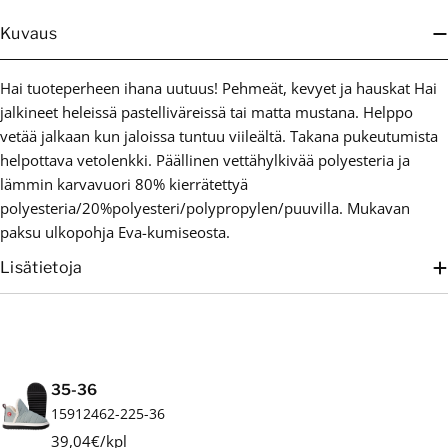
Kuvaus
Hai tuoteperheen ihana uutuus! Pehmeät, kevyet ja hauskat Hai
jalkineet heleissä pastelliväreissä tai matta mustana. Helppo
vetää jalkaan kun jaloissa tuntuu viileältä. Takana pukeutumista
helpottava vetolenkki. Päällinen vettähylkivää polyesteria ja
lämmin karvavuori 80% kierrätettyä
polyesteria/20%polyesteri/polypropylen/puuvilla. Mukavan
paksu ulkopohja Eva-kumiseosta.
Lisätietoja
Ostoskori
35-36
15912462-225-36
39,04€/kpl