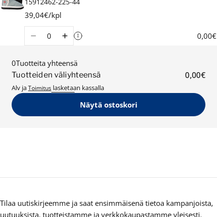
15912462-225-44
39,04€/kpl
Määrä
0,00€
0
Tuotteita yhteensä
0,00€
Tuotteiden väliyhteensä
Alv ja
Toimitus
lasketaan kassalla
Näytä ostoskori
Tilaa uutiskirjeemme ja saat ensimmäisenä tietoa kampanjoista,
uutuuksista, tuotteistamme ja verkkokaupastamme yleisesti.