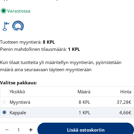
Varastossa
Tuotteen myyntierä:
8 KPL
Pienin mahdollinen tilausmäärä:
1 KPL
Kun tilaat tuotteita yli määritellyn myyntierän, pyöristetään
määrä aina seuraavaan täyteen myyntierään
Valitse pakkaus:
Yksikkö
Määrä
Hinta
Myyntierä
8 KPL
37,28€
Kappale
1 KPL
4,66€
Määrä
Lisää ostoskoriin
Vähennä määrää tuotteelle Heti 500ml Pyykk
Lisää määrää tuotteelle Heti 500ml 