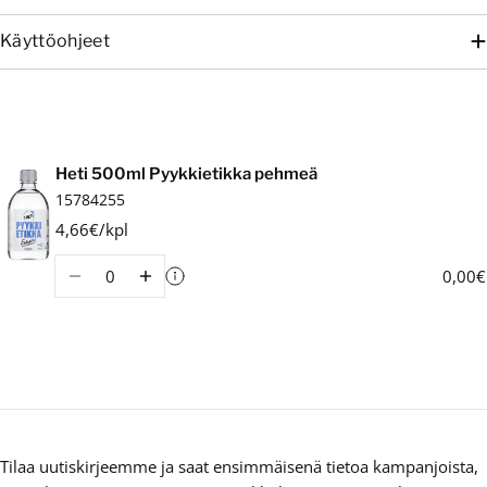
Käyttöohjeet
Ostoskori
Heti 500ml Pyykkietikka pehmeä
15784255
4,66€/kpl
Määrä
0,00€
Tilaa uutiskirjeemme ja saat ensimmäisenä tietoa kampanjoista,