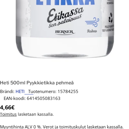
Heti 500ml Pyykkietikka pehmeä
Brändi:
HETI
Tuotenumero:
15784255
EAN-koodi:
6414505083163
Normaalihinta
4,66€
Toimitus
lasketaan kassalla.
Myyntihinta ALV 0 %. Verot ja toimituskulut lasketaan kassalla.