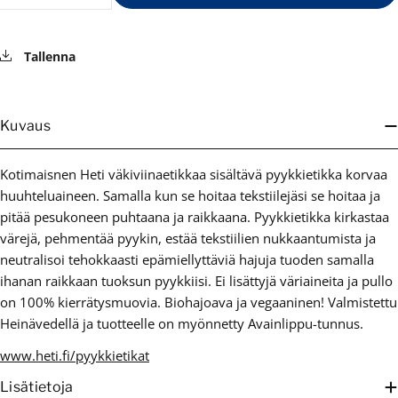
Tallenna
Kuvaus
Kotimaisnen Heti väkiviinaetikkaa sisältävä pyykkietikka korvaa
huuhteluaineen. Samalla kun se hoitaa tekstiilejäsi se hoitaa ja
pitää pesukoneen puhtaana ja raikkaana. Pyykkietikka kirkastaa
värejä, pehmentää pyykin, estää tekstiilien nukkaantumista ja
neutralisoi tehokkaasti epämiellyttäviä hajuja tuoden samalla
ihanan raikkaan tuoksun pyykkiisi. Ei lisättyjä väriaineita ja pullo
on 100% kierrätysmuovia. Biohajoava ja vegaaninen! Valmistettu
Heinävedellä ja tuotteelle on myönnetty Avainlippu-tunnus.
www.heti.fi/pyykkietikat
Lisätietoja