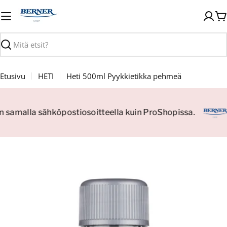
Siirry
sisältöön
O
Haku
Etusivu
HETI
Heti 500ml Pyykkietikka pehmeä
än samalla sähköpostiosoitteella kuin ProShopissa.