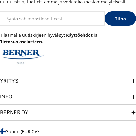
uutuuksista, tuotteistamme ja verkkokaupastamme yleisesti.
Sähköposti
Tilaa
Tilaamalla uutiskirjeen hyväksyt
Käyttöehdot
ja
Tietosuojaselosteen.
YRITYS
INFO
BERNER OY
M
Suomi (EUR €)