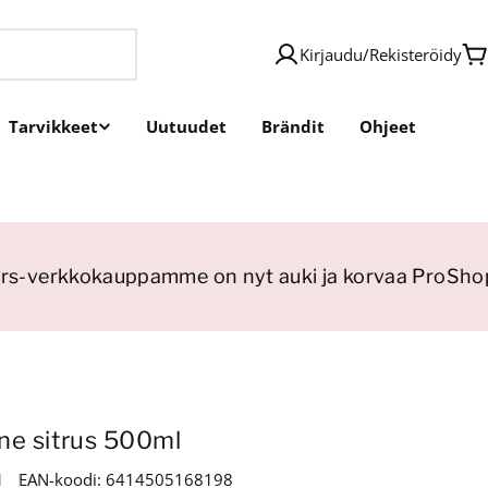
Kirjaudu
/
Rekisteröidy
O
Tarvikkeet
Uutuudet
Brändit
Ohjeet
s-verkkokauppamme on nyt auki ja korvaa ProShopi
ne sitrus 500ml
1
EAN-koodi:
6414505168198