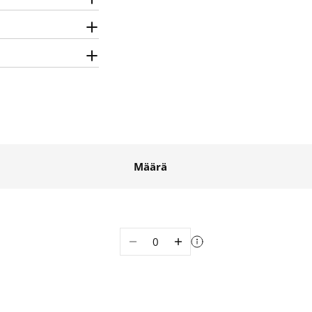
Määrä
Määrä