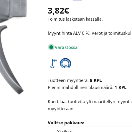
Normaalihinta
3,82€
Toimitus
lasketaan kassalla.
Myyntihinta ALV 0 %. Verot ja toimituskulu
Varastossa
Tuotteen myyntierä:
8 KPL
Pienin mahdollinen tilausmäärä:
1 KPL
Kun tilaat tuotteita yli määritellyn myyn
myyntierään
Valitse pakkaus:
Yksikkö