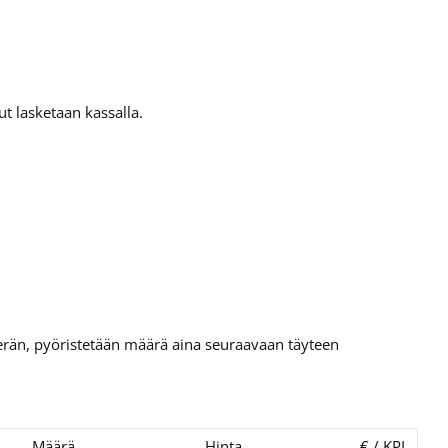
t lasketaan kassalla.
tierän, pyöristetään määrä aina seuraavaan täyteen
Määrä
Hinta
€ / KPL