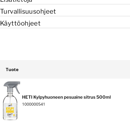
Turvallisuusohjeet
Käyttöohjeet
Tuote
Ostoskori
HETI Kylpyhuoneen pesuaine sitrus 500ml
1000000541