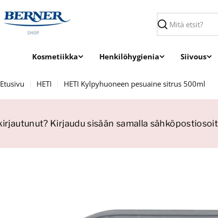
Siirry
sisältöön
Haku
Kosmetiikka
Henkilöhygienia
Siivous
Etusivu
HETI
HETI Kylpyhuoneen pesuaine sitrus 500ml
irjautunut? Kirjaudu sisään samalla sähköpostiosoitt