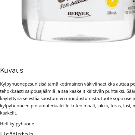
Kuvaus
Kylpyhuonepesun sisältämä kotimainen väkiviinaetikka auttaa p
tehokkaasti saippuajäämiä ja saa kaakelit kiiltävän puhtaiksi. Sään
käytettynä se estää saostumien muodostumista.Tuote sopii usei
kylpyhuoneen pintamateriaaleille kuten maali, lakka, teräs, lasi, m
kaakelit.
Heti kylpyhuone
Lisätietoja