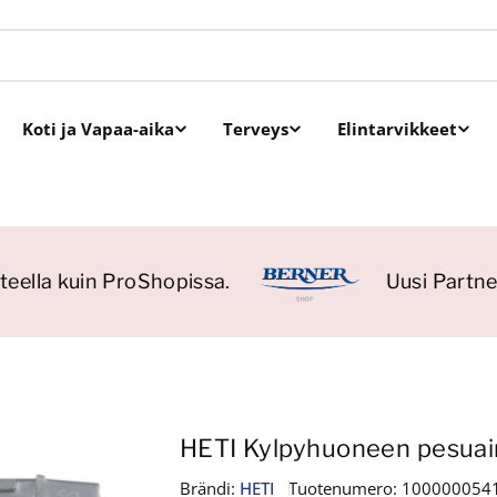
Koti ja Vapaa-aika
Terveys
Elintarvikkeet
eella kuin ProShopissa.
Uusi Partner
HETI Kylpyhuoneen pesuai
Brändi:
HETI
Tuotenumero:
100000054