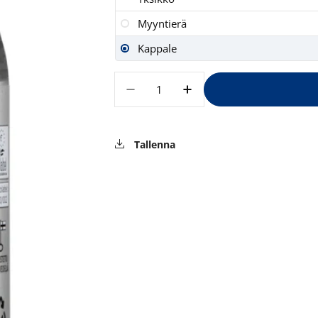
Myyntierä
Kappale
Määrä
Vähennä määrää tuotteelle H
Lisää määrää tuotte
Tallenna