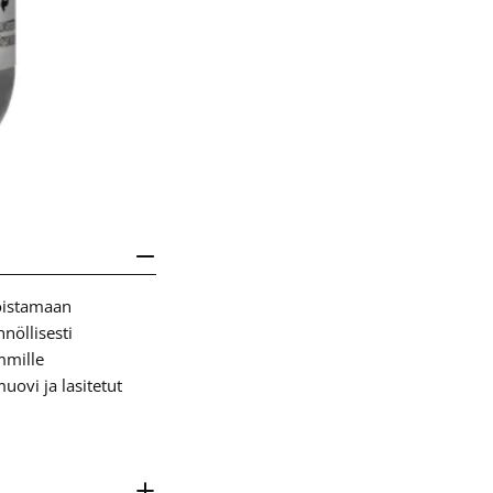
oistamaan
nöllisesti
mmille
uovi ja lasitetut