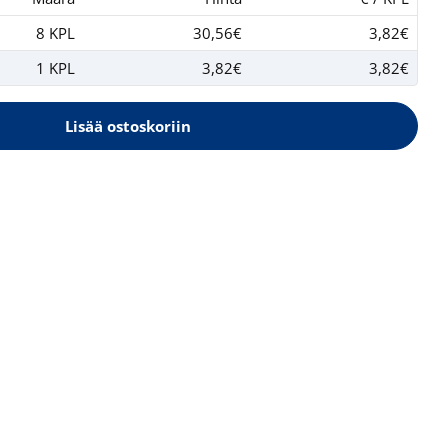
8 KPL
30,56€
3,82€
1 KPL
3,82€
3,82€
Lisää ostoskoriin
ETI Kylpyhuoneen pesuaine sitrus 500ml
elle HETI Kylpyhuoneen pesuaine sitrus 500ml