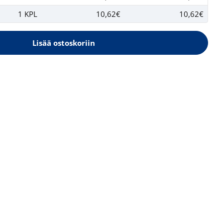
1 KPL
10,62€
10,62€
Lisää ostoskoriin
ikkoman Less salt Soijakastike 975 ml
elle Kikkoman Less salt Soijakastike 975 ml