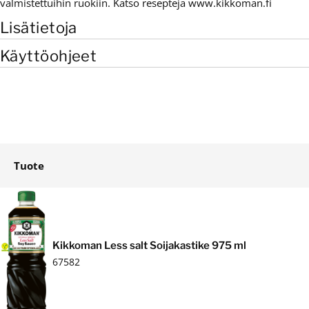
valmistettuihin ruokiin. Katso reseptejä www.kikkoman.fi
Lisätietoja
Käyttöohjeet
Tuote
Ostoskori
Kikkoman Less salt Soijakastike 975 ml
67582