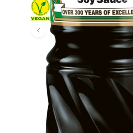
Avaa media 0 modaalissa