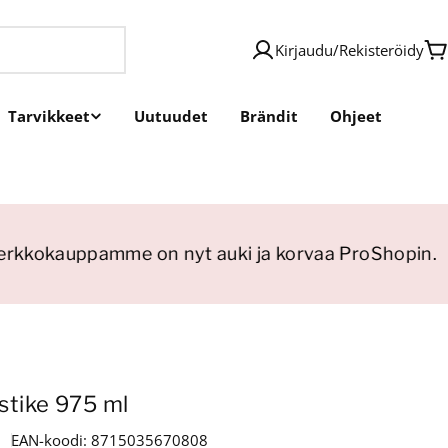
Kirjaudu
/
Rekisteröidy
O
Tarvikkeet
Uutuudet
Brändit
Ohjeet
kkokauppamme on nyt auki ja korvaa ProShopin.
stike 975 ml
EAN-koodi:
8715035670808