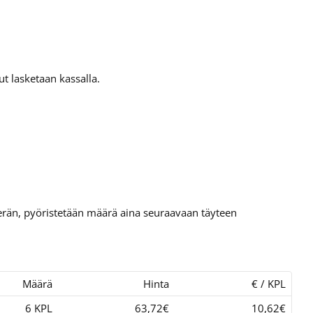
t lasketaan kassalla.
tierän, pyöristetään määrä aina seuraavaan täyteen
Määrä
Hinta
€ / KPL
6 KPL
63,72€
10,62€