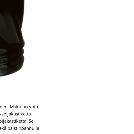
inen. Maku on yhtä
-soijakastiketta
ijakastiketta. Se
sekä paistinpannulla