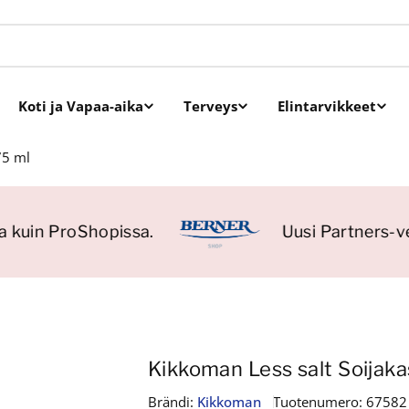
Koti ja Vapaa-aika
Terveys
Elintarvikkeet
75 ml
 kuin ProShopissa.
Uusi Partners-ver
Kikkoman Less salt Soijaka
Brändi:
Kikkoman
Tuotenumero:
67582