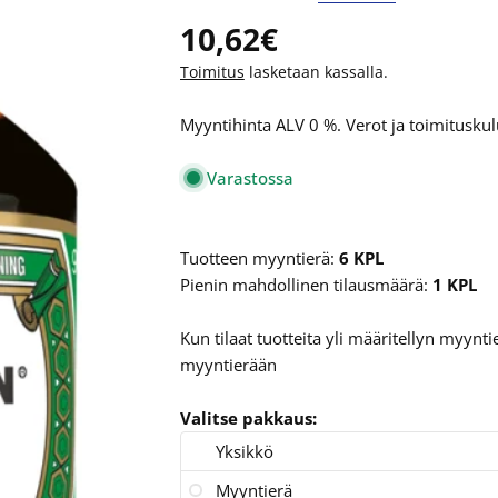
Normaalihinta
10,62€
Toimitus
lasketaan kassalla.
Myyntihinta ALV 0 %. Verot ja toimituskulu
Varastossa
Tuotteen myyntierä:
6 KPL
Pienin mahdollinen tilausmäärä:
1 KPL
Kun tilaat tuotteita yli määritellyn myyn
myyntierään
Valitse pakkaus:
Yksikkö
Myyntierä