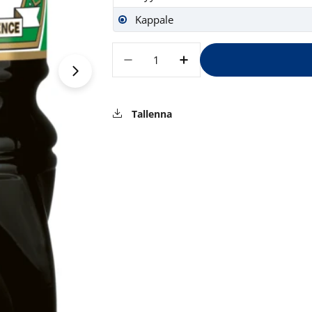
Kappale
Määrä
Vähennä määrää tuotteelle K
Lisää määrää tuotte
Avaa media 1 modaalissa
Tallenna