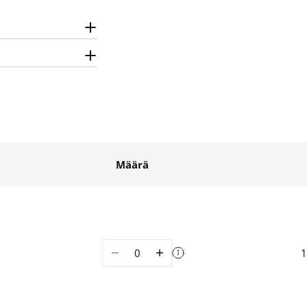
Määrä
Määrä
1