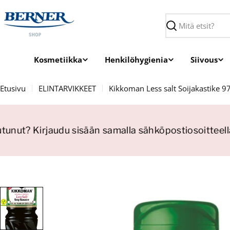
Siirry
sisältöön
Haku
Kosmetiikka
Henkilöhygienia
Siivous
Etusivu
ELINTARVIKKEET
Kikkoman Less salt Soijakastike 9
tunut? Kirjaudu sisään samalla sähköpostiosoitteella