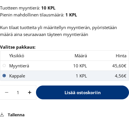
Tuotteen myyntierä:
10 KPL
Pienin mahdollinen tilausmäärä:
1 KPL
Kun tilaat tuotteita yli määritellyn myyntierän, pyöristetään
määrä aina seuraavaan täyteen myyntierään
Valitse pakkaus:
Yksikkö
Määrä
Hinta
Myyntierä
10 KPL
45,60€
Kappale
1 KPL
4,56€
Määrä
Lisää ostoskoriin
Vähennä määrää tuotteelle Kikkoman Sushikas
Lisää määrää tuotteelle Kikkoman Su
Tallenna