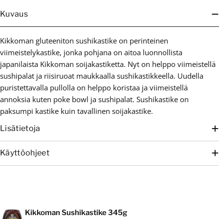
Kuvaus
Kikkoman gluteeniton sushikastike on perinteinen
viimeistelykastike, jonka pohjana on aitoa luonnollista
japanilaista Kikkoman soijakastiketta. Nyt on helppo viimeistellä
sushipalat ja riisiruoat maukkaalla sushikastikkeella. Uudella
puristettavalla pullolla on helppo koristaa ja viimeistellä
annoksia kuten poke bowl ja sushipalat. Sushikastike on
paksumpi kastike kuin tavallinen soijakastike.
Lisätietoja
Käyttöohjeet
Ostoskori
Kikkoman Sushikastike 345g