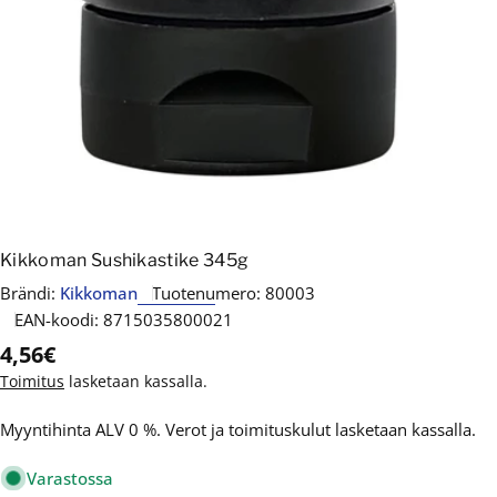
Kikkoman Sushikastike 345g
Brändi:
Kikkoman
Tuotenumero:
80003
EAN-koodi:
8715035800021
Normaalihinta
4,56€
Toimitus
lasketaan kassalla.
Myyntihinta ALV 0 %. Verot ja toimituskulut lasketaan kassalla.
Varastossa