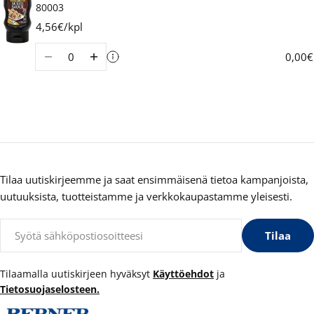
80003
4,56€/kpl
Määrä
0,00€
Tilaa uutiskirjeemme ja saat ensimmäisenä tietoa kampanjoista,
uutuuksista, tuotteistamme ja verkkokaupastamme yleisesti.
Sähköposti
Tilaa
Tilaamalla uutiskirjeen hyväksyt
Käyttöehdot
ja
Tietosuojaselosteen.