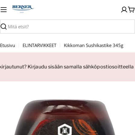
Siirry
sisältöön
O
Haku
Etusivu
ELINTARVIKKEET
Kikkoman Sushikastike 345g
kirjautunut? Kirjaudu sisään samalla sähköpostiosoitteella 