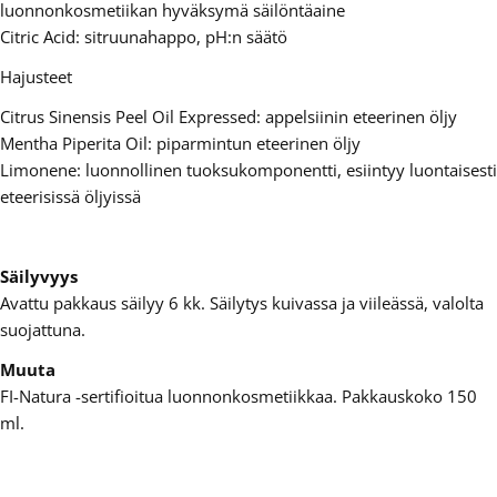
luonnonkosmetiikan hyväksymä säilöntäaine
Citric Acid: sitruunahappo, pH:n säätö
Hajusteet
Citrus Sinensis Peel Oil Expressed: appelsiinin eteerinen öljy
Mentha Piperita Oil: piparmintun eteerinen öljy
Limonene: luonnollinen tuoksukomponentti, esiintyy luontaisesti
eteerisissä öljyissä
Säilyvyys
Avattu pakkaus säilyy 6 kk. Säilytys kuivassa ja viileässä, valolta
suojattuna.
Muuta
FI-Natura -sertifioitua luonnonkosmetiikkaa. Pakkauskoko 150
ml.