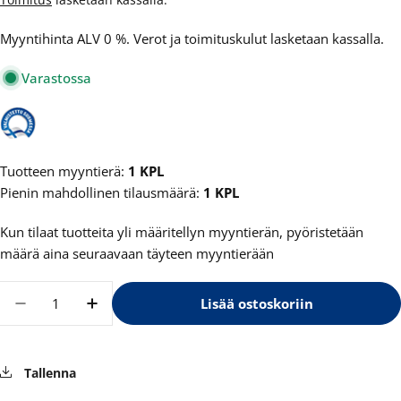
Myyntihinta ALV 0 %. Verot ja toimituskulut lasketaan kassalla.
Varastossa
Tuotteen myyntierä:
1 KPL
Pienin mahdollinen tilausmäärä:
1 KPL
Kun tilaat tuotteita yli määritellyn myyntierän, pyöristetään
määrä aina seuraavaan täyteen myyntierään
Määrä
Lisää ostoskoriin
Vähennä määrää tuotteelle Lakka-Tyrni Puhdis
Lisää määrää tuotteelle Lakka-Tyrni 
Tallenna