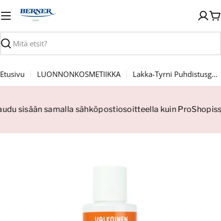
Siirry
sisältöön
O
Haku
Etusivu
LUONNONKOSMETIIKKA
Lakka-Tyrni Puhdistusgeeli 150ml
jaudu sisään samalla sähköpostiosoitteella kuin ProShopiss