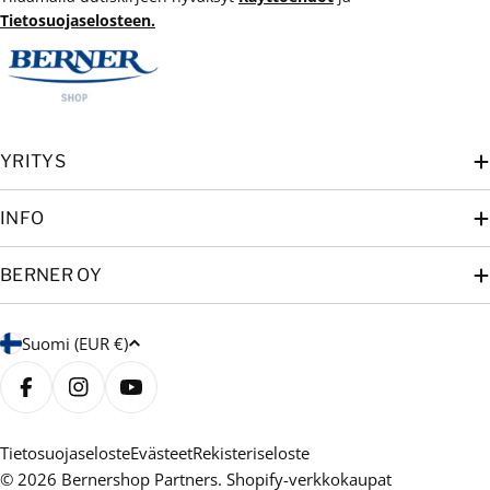
Tietosuojaselosteen.
YRITYS
INFO
BERNER OY
M
Suomi (EUR €)
a
a
Facebook
Instagram
YouTube
/
a
Tietosuojaseloste
Evästeet
Rekisteriseloste
© 2026
Bernershop Partners
. Shopify-verkkokaupat
l