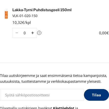
Ostoskori
Lakka-Tyrni Puhdistusgeeli 150ml
VLK-01-020-150
10,32€/kpl
Määrä
0,00€
Tilaa uutiskirjeemme ja saat ensimmäisenä tietoa kampanjoista,
uutuuksista, tuotteistamme ja verkkokaupastamme yleisesti.
Sähköposti
Tilaa
Tilaamalla uutiskirjeen hyväksyt
Käyttöehdot
ja