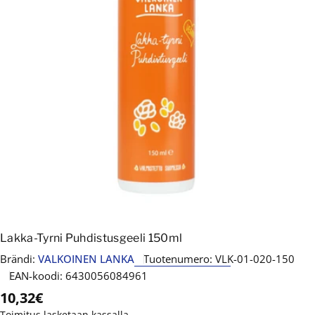
Avaa media 0 modaalissa
Lakka-Tyrni Puhdistusgeeli 150ml
Brändi:
VALKOINEN LANKA
Tuotenumero:
VLK-01-020-150
EAN-koodi:
6430056084961
Normaalihinta
10,32€
Toimitus
lasketaan kassalla.