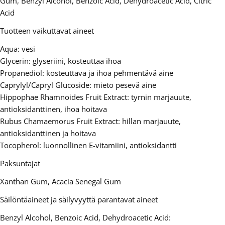
Gum, Benzyl Alcohol, Benzoic Acid, Dehydroacetic Acid, Citric
Acid
Tuotteen vaikuttavat aineet
Aqua: vesi
Glycerin: glyseriini, kosteuttaa ihoa
Propanediol: kosteuttava ja ihoa pehmentävä aine
Caprylyl/Capryl Glucoside: mieto pesevä aine
Hippophae Rhamnoides Fruit Extract: tyrnin marjauute,
antioksidanttinen, ihoa hoitava
Rubus Chamaemorus Fruit Extract: hillan marjauute,
antioksidanttinen ja hoitava
Tocopherol: luonnollinen E-vitamiini, antioksidantti
Paksuntajat
Xanthan Gum, Acacia Senegal Gum
Säilöntäaineet ja säilyvyyttä parantavat aineet
Benzyl Alcohol, Benzoic Acid, Dehydroacetic Acid: