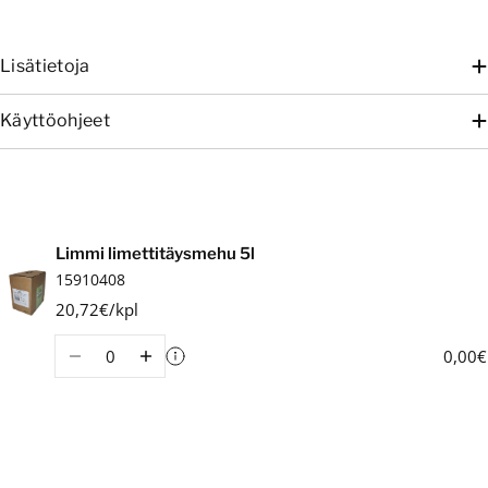
Lisätietoja
Käyttöohjeet
Ostoskori
Limmi limettitäysmehu 5l
15910408
20,72€/kpl
Määrä
0,00€