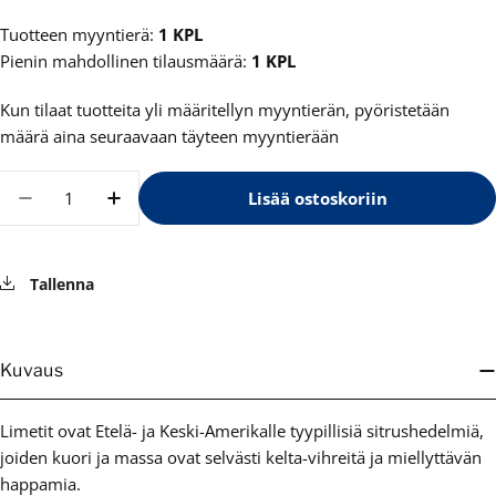
Tuotteen myyntierä:
1 KPL
Pienin mahdollinen tilausmäärä:
1 KPL
Kun tilaat tuotteita yli määritellyn myyntierän, pyöristetään
määrä aina seuraavaan täyteen myyntierään
Määrä
Lisää ostoskoriin
Vähennä määrää tuotteelle Limmi limettitäys
Lisää määrää tuotteelle Limmi limett
Tallenna
Kuvaus
Limetit ovat Etelä- ja Keski-Amerikalle tyypillisiä sitrushedelmiä,
joiden kuori ja massa ovat selvästi kelta-vihreitä ja miellyttävän
happamia.