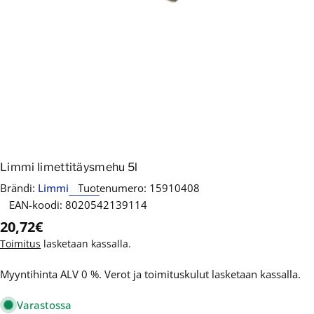
Limmi limettitäysmehu 5l
Brändi:
Limmi
Tuotenumero:
15910408
EAN-koodi:
8020542139114
Normaalihinta
20,72€
Toimitus
lasketaan kassalla.
Myyntihinta ALV 0 %. Verot ja toimituskulut lasketaan kassalla.
Varastossa