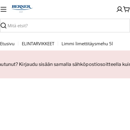
Siirry
sisältöön
O
Haku
Etusivu
ELINTARVIKKEET
Limmi limettitäysmehu 5l
jautunut? Kirjaudu sisään samalla sähköpostiosoitteella kui