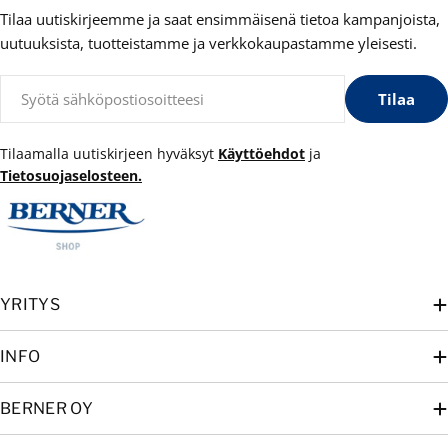
Tilaa uutiskirjeemme ja saat ensimmäisenä tietoa kampanjoista,
uutuuksista, tuotteistamme ja verkkokaupastamme yleisesti.
Sähköposti
Tilaa
Tilaamalla uutiskirjeen hyväksyt
Käyttöehdot
ja
Tietosuojaselosteen.
YRITYS
INFO
BERNER OY