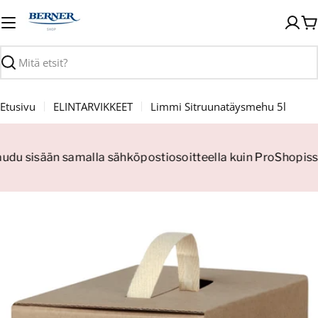
Siirry
sisältöön
O
Haku
Etusivu
ELINTARVIKKEET
Limmi Sitruunatäysmehu 5l
jaudu sisään samalla sähköpostiosoitteella kuin ProShopissa