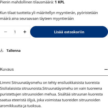
Pienin mahdollinen tilausmäärä:
1 KPL
Kun tilaat tuotteita yli määritellyn myyntierän, pyöristetään
määrä aina seuraavaan täyteen myyntierään
Määrä
Lisää ostoskoriin
Vähennä määrää tuotteelle Limmi Sitruunatä
Lisää määrää tuotteelle Limmi Sitru
Tallenna
Kuvaus
Limmi Sitruunatäysmehu on tehty ensiluokkaisista tuoreista
Sisilialaisista sitruunoista.Sitruunatäysmehu on vain tuoreena
puristettujen sitruunoiden mehua. Sisältää sitruunan kuoresta
saatua eteeristä öljyä, joka voimistaa tuoreiden sitruunoiden
aromikkuutta ja tuoksua.