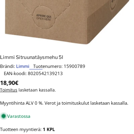
Limmi Sitruunatäysmehu 5l
Brändi:
Limmi
Tuotenumero:
15900789
EAN-koodi:
8020542139213
Normaalihinta
18,90€
Toimitus
lasketaan kassalla.
Myyntihinta ALV 0 %. Verot ja toimituskulut lasketaan kassalla.
Varastossa
Tuotteen myyntierä:
1 KPL