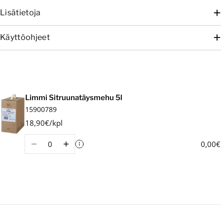
Lisätietoja
Käyttöohjeet
Ostoskori
Limmi Sitruunatäysmehu 5l
15900789
18,90€/kpl
Määrä
0,00€