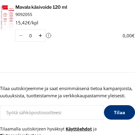
Ostoskori
Mavala käsivoide 120 ml
9092055
15,42€/kpl
Määrä
0,00€
Tilaa uutiskirjeemme ja saat ensimmäisenä tietoa kampanjoista,
uutuuksista, tuotteistamme ja verkkokaupastamme yleisesti.
Sähköposti
Tilaa
Tilaamalla uutiskirjeen hyväksyt
Käyttöehdot
ja