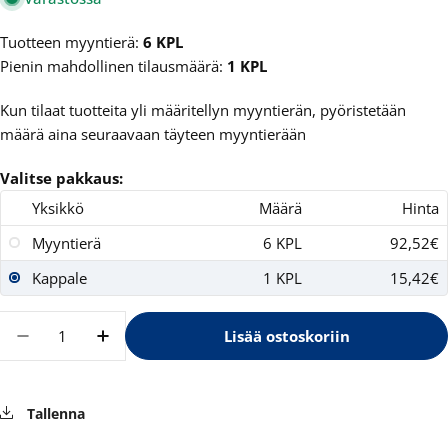
Tuotteen myyntierä:
6 KPL
Pienin mahdollinen tilausmäärä:
1 KPL
Kun tilaat tuotteita yli määritellyn myyntierän, pyöristetään
määrä aina seuraavaan täyteen myyntierään
Valitse pakkaus:
Yksikkö
Määrä
Hinta
Myyntierä
6 KPL
92,52€
Kappale
1 KPL
15,42€
Määrä
Lisää ostoskoriin
Vähennä määrää tuotteelle Mavala käsivoide 
Lisää määrää tuotteelle Mavala käsiv
Tallenna