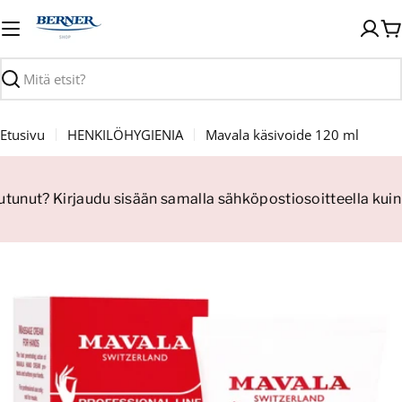
Siirry
sisältöön
O
Haku
Etusivu
HENKILÖHYGIENIA
Mavala käsivoide 120 ml
autunut? Kirjaudu sisään samalla sähköpostiosoitteella kuin