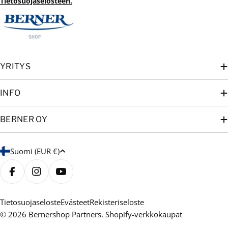
Tietosuojaselosteen.
YRITYS
INFO
BERNER OY
M
Suomi (EUR €)
a
a
Facebook
Instagram
YouTube
/
a
Tietosuojaseloste
Evästeet
Rekisteriseloste
© 2026
Bernershop Partners
. Shopify-verkkokaupat
l