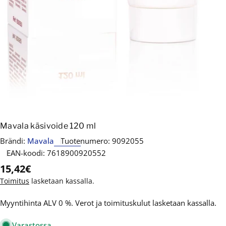
Mavala käsivoide 120 ml
Brändi:
Mavala
Tuotenumero:
9092055
EAN-koodi:
7618900920552
Normaalihinta
15,42€
Toimitus
lasketaan kassalla.
Myyntihinta ALV 0 %. Verot ja toimituskulut lasketaan kassalla.
Varastossa