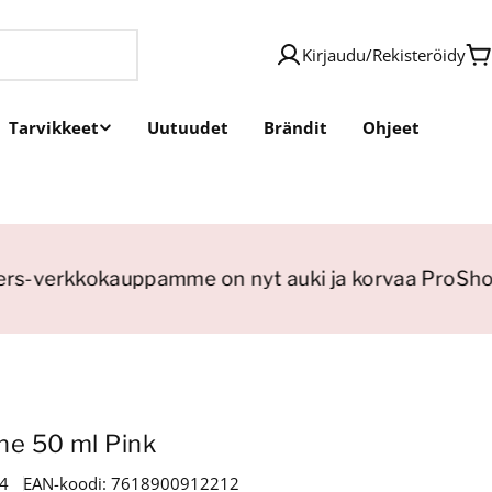
Kirjaudu
/
Rekisteröidy
O
Tarvikkeet
Uutuudet
Brändit
Ohjeet
s-verkkokauppamme on nyt auki ja korvaa ProShopi
ne 50 ml Pink
4
EAN-koodi:
7618900912212