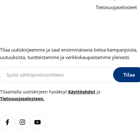
Tietosuojaselosteet
Tilaa uutiskirjeemme ja saat ensimmäisenä tietoa kampanjoista,
uutuuksista, tuotteistamme ja verkkokaupastamme yleisesti.
Sähköposti
Tilaa
Tilaamalla uutiskirjeen hyväksyt
Käyttöehdot
ja
Tietosuojaselosteen.
Facebook
Instagram
YouTube