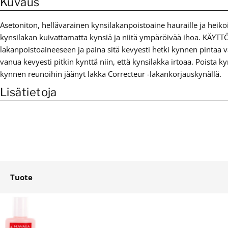
Kuvaus
Asetoniton, hellävarainen kynsilakanpoistoaine hauraille ja heikoil
kynsilakan kuivattamatta kynsiä ja niitä ympäröivää ihoa. KÄYTT
lakanpoistoaineeseen ja paina sitä kevyesti hetki kynnen pintaa v
vanua kevyesti pitkin kynttä niin, että kynsilakka irtoaa. Poista k
kynnen reunoihin jäänyt lakka Correcteur -lakankorjauskynällä.
Lisätietoja
Tuote
Ostoskori