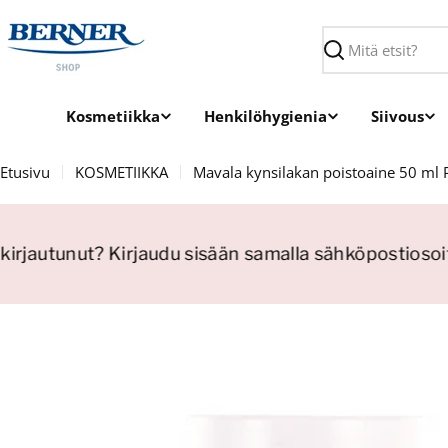
Siirry
sisältöön
Haku
Kosmetiikka
Henkilöhygienia
Siivous
Etusivu
KOSMETIIKKA
Mavala kynsilakan poistoaine 50 ml 
kirjautunut? Kirjaudu sisään samalla sähköpostiosoitt