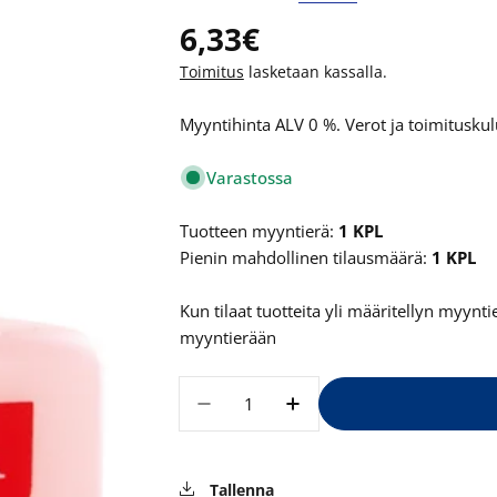
Normaalihinta
6,33€
Toimitus
lasketaan kassalla.
Myyntihinta ALV 0 %. Verot ja toimituskulu
Varastossa
Tuotteen myyntierä:
1 KPL
Pienin mahdollinen tilausmäärä:
1 KPL
Kun tilaat tuotteita yli määritellyn myyn
myyntierään
Määrä
Vähennä määrää tuotteelle M
Lisää määrää tuotte
Tallenna