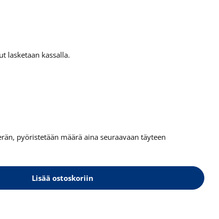
t lasketaan kassalla.
tierän, pyöristetään määrä aina seuraavaan täyteen
Lisää ostoskoriin
avala kynsilakan poistoaine 50 ml Pink
elle Mavala kynsilakan poistoaine 50 ml Pink