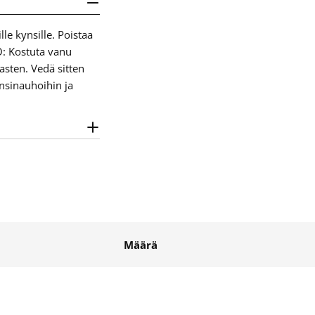
le kynsille. Poistaa
Ö: Kostuta vanu
asten. Vedä sitten
ynsinauhoihin ja
Määrä