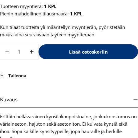
Tuotteen myyntierä:
1 KPL
Pienin mahdollinen tilausmäärä:
1 KPL
Kun tilaat tuotteita yli määritellyn myyntierän, pyöristetään
määrä aina seuraavaan täyteen myyntierään
Määrä
Lisää ostoskoriin
Vähennä määrää tuotteelle Mavala kynsilakanp
Lisää määrää tuotteelle Mavala kynsi
Tallenna
Kuvaus
Erittäin hellävarainen kynsilakanpoistoaine, jonka koostumus on
väriaineeton, hajuton sekä asetoniton. Ei kuivata kynsiä eikä
ihoa. Sopii kaikille kynsityypeille, jopa hauraille ja herkille