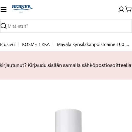
Siirry
sisältöön
O
Haku
Etusivu
KOSMETIIKKA
Mavala kynsilakanpoistoaine 100 ml Crystal
 kirjautunut? Kirjaudu sisään samalla sähköpostiosoitteella