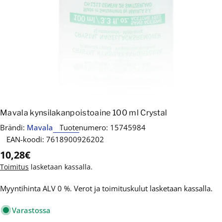
Mavala kynsilakanpoistoaine 100 ml Crystal
Brändi:
Mavala
Tuotenumero:
15745984
EAN-koodi:
7618900926202
Normaalihinta
10,28€
Toimitus
lasketaan kassalla.
Myyntihinta ALV 0 %. Verot ja toimituskulut lasketaan kassalla.
Varastossa