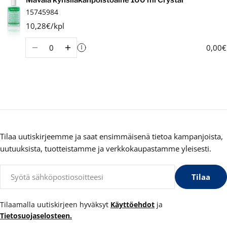
Ostoskori
15745984
10,28€/kpl
Määrä
0,00€
Tilaa uutiskirjeemme ja saat ensimmäisenä tietoa kampanjoista,
uutuuksista, tuotteistamme ja verkkokaupastamme yleisesti.
Sähköposti
Tilaa
Tilaamalla uutiskirjeen hyväksyt
Käyttöehdot
ja
Tietosuojaselosteen.