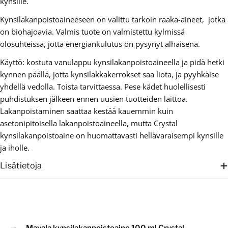
kynsille.
Kynsilakanpoistoaineeseen on valittu tarkoin raaka-aineet, jotka
on biohajoavia. Valmis tuote on valmistettu kylmissä
olosuhteissa, jotta energiankulutus on pysynyt alhaisena.
Käyttö: kostuta vanulappu kynsilakanpoistoaineella ja pidä hetki
kynnen päällä, jotta kynsilakkakerrokset saa liota, ja pyyhkäise
yhdellä vedolla. Toista tarvittaessa. Pese kädet huolellisesti
puhdistuksen jälkeen ennen uusien tuotteiden laittoa.
Lakanpoistaminen saattaa kestää kauemmin kuin
asetonipitoisella lakanpoistoaineella, mutta Crystal
kynsilakanpoistoaine on huomattavasti hellävaraisempi kynsille
ja iholle.
Lisätietoja
Mavala kynsilakanpoistoaine 100 ml Crystal