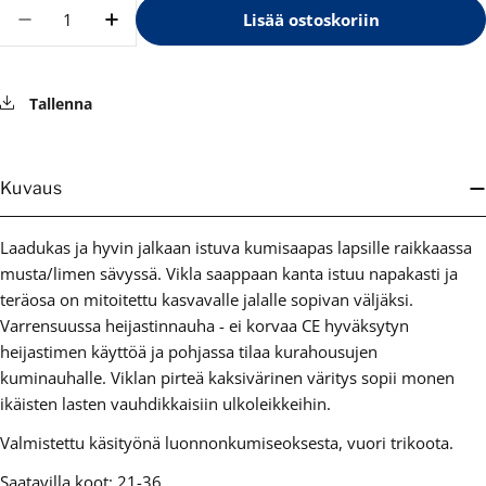
Määrä
Lisää ostoskoriin
Vähennä määrää tuotteelle Vikla
Lisää määrää tuotteelle Vikla
Tallenna
Kuvaus
Laadukas ja hyvin jalkaan istuva kumisaapas lapsille raikkaassa
musta/limen sävyssä. Vikla saappaan kanta istuu napakasti ja
teräosa on mitoitettu kasvavalle jalalle sopivan väljäksi.
Varrensuussa heijastinnauha - ei korvaa CE hyväksytyn
heijastimen käyttöä ja pohjassa tilaa kurahousujen
kuminauhalle. Viklan pirteä kaksivärinen väritys sopii monen
ikäisten lasten vauhdikkaisiin ulkoleikkeihin.
Valmistettu käsityönä luonnonkumiseoksesta, vuori trikoota.
Saatavilla koot: 21-36.