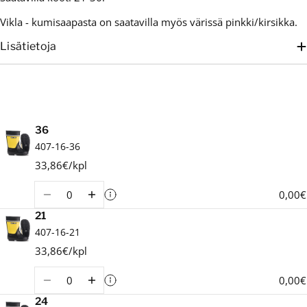
Vikla - kumisaapasta on saatavilla myös värissä pinkki/kirsikka.
Lisätietoja
Ostoskori
36
407-16-36
33,86€/kpl
Määrä
0,00€
21
407-16-21
33,86€/kpl
Määrä
0,00€
24