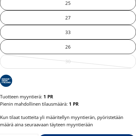
25
saatavilla
tai
ei
27
saatavilla
33
26
30
Vaihtoehto
loppu
tai
ei
saatavilla
Tuotteen myyntierä:
1 PR
Pienin mahdollinen tilausmäärä:
1 PR
Kun tilaat tuotteita yli määritellyn myyntierän, pyöristetään
määrä aina seuraavaan täyteen myyntierään