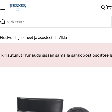
Siirry
sisältöön
O
Haku
Etusivu
Jalkineet ja asusteet
Vikla
 kirjautunut? Kirjaudu sisään samalla sähköpostiosoitteella