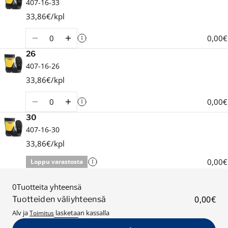
407-16-33
33,86€/kpl
Määrä
0,00€
26
407-16-26
33,86€/kpl
Määrä
0,00€
30
407-16-30
33,86€/kpl
0,00€
Loppu varastosta
0
Tuotteita yhteensä
0,00€
Tuotteiden väliyhteensä
Alv ja
Toimitus
lasketaan kassalla