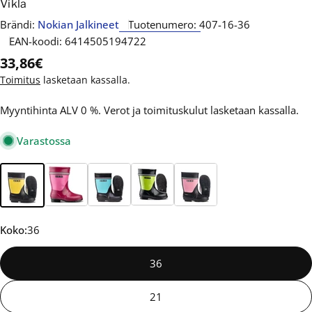
Vikla
Brändi:
Nokian Jalkineet
Tuotenumero:
407-16-36
EAN-koodi:
6414505194722
Normaalihinta
33,86€
Toimitus
lasketaan kassalla.
Myyntihinta ALV 0 %. Verot ja toimituskulut lasketaan kassalla.
Varastossa
Koko:
36
36
21