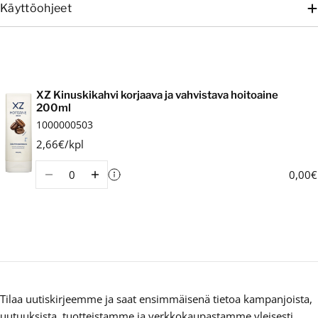
Käyttöohjeet
Ostoskori
XZ Kinuskikahvi korjaava ja vahvistava hoitoaine
200ml
1000000503
2,66€/kpl
Määrä
0,00€
Tilaa uutiskirjeemme ja saat ensimmäisenä tietoa kampanjoista,
uutuuksista, tuotteistamme ja verkkokaupastamme yleisesti.