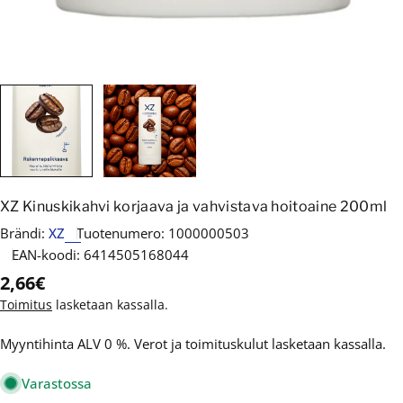
XZ Kinuskikahvi korjaava ja vahvistava hoitoaine 200ml
Brändi:
XZ
Tuotenumero:
1000000503
EAN-koodi:
6414505168044
Normaalihinta
2,66€
Toimitus
lasketaan kassalla.
Myyntihinta ALV 0 %. Verot ja toimituskulut lasketaan kassalla.
Varastossa