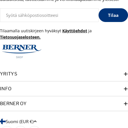
Sähköposti
Tilaa
Tilaamalla uutiskirjeen hyväksyt
Käyttöehdot
ja
Tietosuojaselosteen.
YRITYS
INFO
BERNER OY
M
Suomi (EUR €)