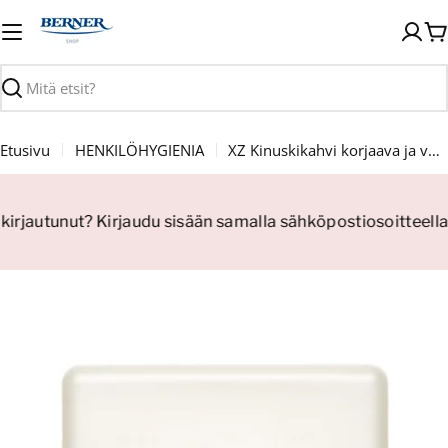
Siirry
sisältöön
O
Haku
Etusivu
HENKILÖHYGIENIA
XZ Kinuskikahvi korjaava ja vahvistava hoitoaine 200ml
 kirjautunut? Kirjaudu sisään samalla sähköpostiosoitteella