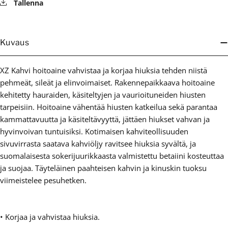
Tallenna
Kuvaus
XZ Kahvi hoitoaine vahvistaa ja korjaa hiuksia tehden niistä
pehmeät, sileät ja elinvoimaiset. Rakennepaikkaava hoitoaine
kehitetty hauraiden, käsiteltyjen ja vaurioituneiden hiusten
tarpeisiin. Hoitoaine vähentää hiusten katkeilua sekä parantaa
kammattavuutta ja käsiteltävyyttä, jättäen hiukset vahvan ja
hyvinvoivan tuntuisiksi. Kotimaisen kahviteollisuuden
sivuvirrasta saatava kahviöljy ravitsee hiuksia syvältä, ja
suomalaisesta sokerijuurikkaasta valmistettu betaiini kosteuttaa
ja suojaa. Täyteläinen paahteisen kahvin ja kinuskin tuoksu
viimeistelee pesuhetken.
• Korjaa ja vahvistaa hiuksia.