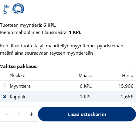
Tuotteen myyntierä:
6 KPL
Pienin mahdollinen tilausmäärä:
1 KPL
Kun tilaat tuotteita yli määritellyn myyntierän, pyöristetään
määrä aina seuraavaan täyteen myyntierään
Valitse pakkaus:
Yksikkö
Määrä
Hinta
Myyntierä
6 KPL
15,96€
Kappale
1 KPL
2,66€
Määrä
Lisää ostoskoriin
Vähennä määrää tuotteelle XZ Kinuskikahvi ko
Lisää määrää tuotteelle XZ Kinuskikah