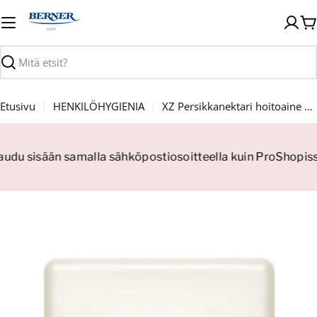
Siirry
sisältöön
O
Haku
Etusivu
HENKILÖHYGIENIA
XZ Persikkanektari hoitoaine 200ml
jaudu sisään samalla sähköpostiosoitteella kuin ProShopissa