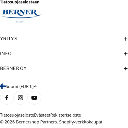
Tietosuojaselosteen.
YRITYS
INFO
BERNER OY
M
Suomi (EUR €)
a
a
Facebook
Instagram
YouTube
/
a
Tietosuojaseloste
Evästeet
Rekisteriseloste
© 2026
Bernershop Partners
. Shopify-verkkokaupat
l