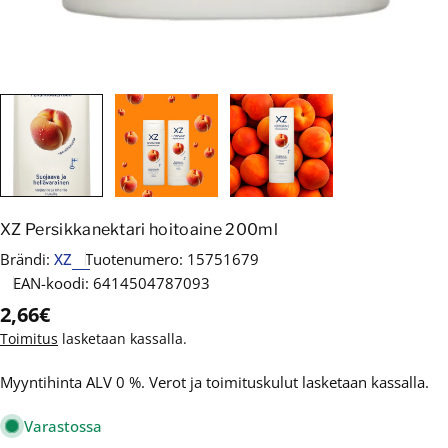
XZ Persikkanektari hoitoaine 200ml
Brändi:
XZ
Tuotenumero:
15751679
EAN-koodi:
6414504787093
Normaalihinta
2,66€
Toimitus
lasketaan kassalla.
Myyntihinta ALV 0 %. Verot ja toimituskulut lasketaan kassalla.
Varastossa