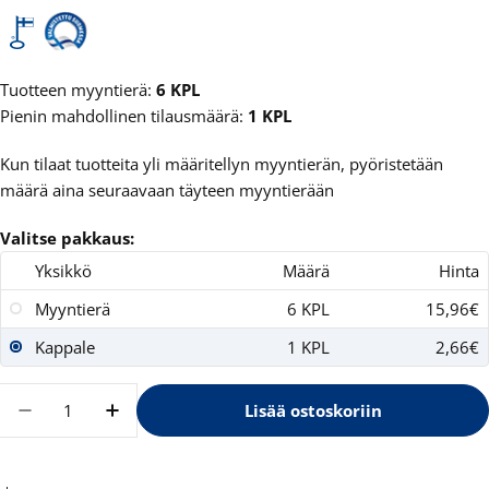
Tuotteen myyntierä:
6 KPL
Pienin mahdollinen tilausmäärä:
1 KPL
Kun tilaat tuotteita yli määritellyn myyntierän, pyöristetään
määrä aina seuraavaan täyteen myyntierään
Valitse pakkaus:
Yksikkö
Määrä
Hinta
Myyntierä
6 KPL
15,96€
Kappale
1 KPL
2,66€
Määrä
Lisää ostoskoriin
Vähennä määrää tuotteelle XZ Persikkanektari
Lisää määrää tuotteelle XZ Persikkan