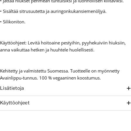
• Jättää hiukset pehmeän tuntuisiksi ja luonnollisen kiiltäviksi.
• Sisältää sitrusuutetta ja auringonkukansiemenöljyä.
• Silikoniton.
Käyttöohjeet: Levitä hoitoaine pestyihin, pyyhekuiviin hiuksiin,
anna vaikuttaa hetken ja huuhtele huolellisesti.
Kehitetty ja valmistettu Suomessa. Tuotteelle on myönnetty
Avainlippu-tunnus. 100 % vegaaninen koostumus.
Lisätietoja
Käyttöohjeet