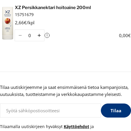
Ostoskori
XZ Persikkanektari hoitoaine 200ml
15751679
2,66€/kpl
Määrä
0,00€
Tilaa uutiskirjeemme ja saat ensimmäisenä tietoa kampanjoista,
uutuuksista, tuotteistamme ja verkkokaupastamme yleisesti.
Sähköposti
Tilaa
Tilaamalla uutiskirjeen hyväksyt
Käyttöehdot
ja