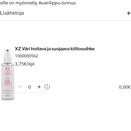
sille on myönnetty Avainlippu-tunnus.
Lisätietoja
Ostoskori
XZ Väri hoitava ja suojaava kiiltosuihke
1000000562
3,75€/kpl
Määrä
0,00€