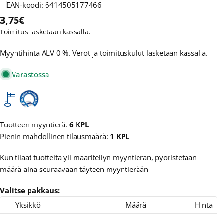
EAN-koodi:
6414505177466
Normaalihinta
3,75€
Toimitus
lasketaan kassalla.
Myyntihinta ALV 0 %. Verot ja toimituskulut lasketaan kassalla.
Varastossa
Tuotteen myyntierä:
6 KPL
Pienin mahdollinen tilausmäärä:
1 KPL
Kun tilaat tuotteita yli määritellyn myyntierän, pyöristetään
määrä aina seuraavaan täyteen myyntierään
Valitse pakkaus:
Yksikkö
Määrä
Hinta