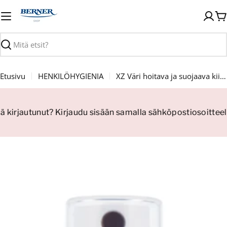
Siirry
sisältöön
O
Haku
Etusivu
HENKILÖHYGIENIA
XZ Väri hoitava ja suojaava kiiltosuihke
ä kirjautunut? Kirjaudu sisään samalla sähköpostiosoitteell