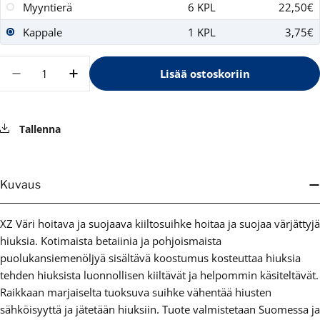
Myyntierä
6 KPL
22,50€
Kappale
1 KPL
3,75€
Määrä
Lisää ostoskoriin
Vähennä määrää tuotteelle XZ Väri hoitava ja 
Lisää määrää tuotteelle XZ Väri hoitav
Tallenna
Kuvaus
XZ Väri hoitava ja suojaava kiiltosuihke hoitaa ja suojaa värjättyjä
hiuksia. Kotimaista betaiinia ja pohjoismaista
puolukansiemenöljyä sisältävä koostumus kosteuttaa hiuksia
tehden hiuksista luonnollisen kiiltävät ja helpommin käsiteltävät.
Raikkaan marjaiselta tuoksuva suihke vähentää hiusten
sähköisyyttä ja jätetään hiuksiin. Tuote valmistetaan Suomessa ja