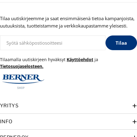
Tilaa uutiskirjeemme ja saat ensimmäisenä tietoa kampanjoista,
uutuuksista, tuotteistamme ja verkkokaupastamme yleisesti.
Sähköposti
Tilaa
Tilaamalla uutiskirjeen hyväksyt
Käyttöehdot
ja
Tietosuojaselosteen.
YRITYS
INFO